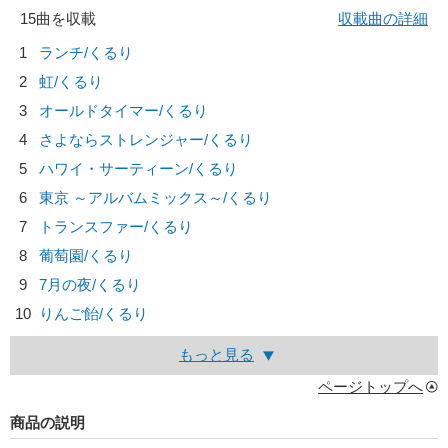
15曲を収載
収載曲の詳細
1
ランチ/
くるり
2
虹/
くるり
3
オールドタイマー/
くるり
4
さよならストレンジャー/
くるり
5
ハワイ・サーティーン/
くるり
6
東京 ～アルバムミックス～/
くるり
7
トランスファー/
くるり
8
葡萄園/
くるり
9
7月の夜/
くるり
10
りんご飴/
くるり
もっと見る
ページトップへ
商品の説明