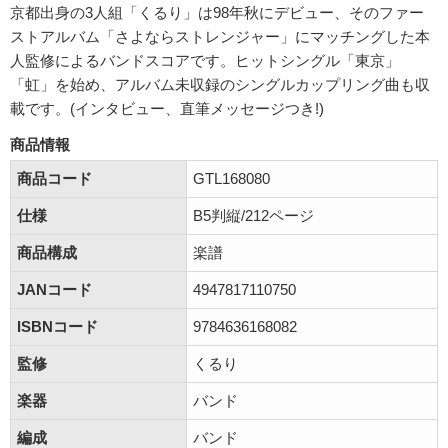
京都出身の3人組「くるり」は98年秋にデビュー、そのファー
ストアルバム「さよならストレンジャー」にマッチングした本
人監修によるバンドスコアです。ヒットシングル「東京」
「虹」を始め、アルバム未収録のシングルカップリング曲も収
載です。(インタビュー、直筆メッセージつき!)
商品情報
商品コード
GTL168080
仕様
B5判縦/212ページ
商品構成
楽譜
JANコード
4947817110750
ISBNコード
9784636168082
監修
くるり
楽器
バンド
編成
バンド