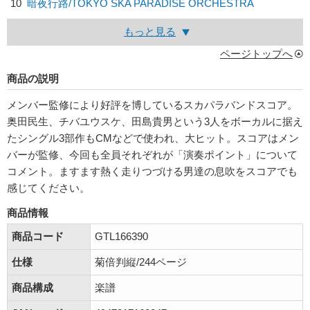
10
暗夜行路/
TOKYO SKA PARADISE ORCHESTRA
もっと見る
ページトップへ
商品の説明
メンバー監修により好評を博しているスカパラバンドスコア。
奥田民生、チバユウスケ、田島貴男という3人をボーカルに据え
たシングル3部作もCMなどで使われ、大ヒット。スコアはメン
バーが監修、今回も全員それぞれが「演奏ポイント」について
コメント。ますます熱く走りつづける男達の息吹をスコアでも
感じてください。
商品情報
商品コード
GTL166390
仕様
菊倍判縦/244ページ
商品構成
楽譜