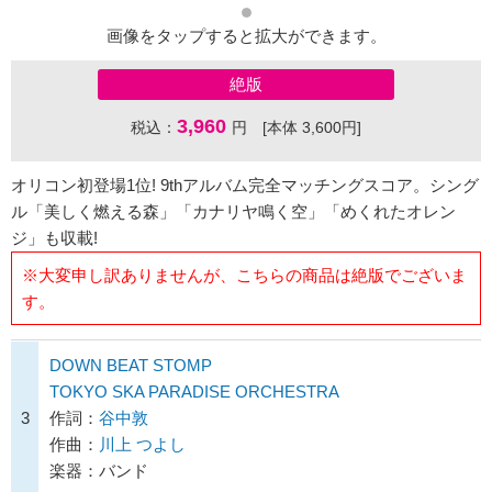
画像をタップすると拡大ができます。
絶版
3,960
税込：
円 [本体 3,600円]
オリコン初登場1位! 9thアルバム完全マッチングスコア。シング
ル「美しく燃える森」「カナリヤ鳴く空」「めくれたオレン
ジ」も収載!
※大変申し訳ありませんが、こちらの商品は絶版でございま
す。
DOWN BEAT STOMP
TOKYO SKA PARADISE ORCHESTRA
3
作詞：
谷中敦
作曲：
川上 つよし
楽器：バンド