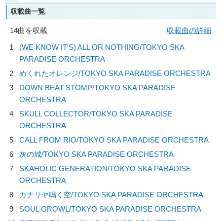
収載曲一覧
14曲を収載
収載曲の詳細
1
(WE KNOW IT'S) ALL OR NOTHING/
TOKYO SKA
PARADISE ORCHESTRA
2
めくれたオレンジ/
TOKYO SKA PARADISE ORCHESTRA
3
DOWN BEAT STOMP/
TOKYO SKA PARADISE
ORCHESTRA
4
SKULL COLLECTOR/
TOKYO SKA PARADISE
ORCHESTRA
5
CALL FROM RIO/
TOKYO SKA PARADISE ORCHESTRA
6
灰の城/
TOKYO SKA PARADISE ORCHESTRA
7
SKAHOLIC GENERATION/
TOKYO SKA PARADISE
ORCHESTRA
8
カナリヤ鳴く空/
TOKYO SKA PARADISE ORCHESTRA
9
SOUL GROWL/
TOKYO SKA PARADISE ORCHESTRA