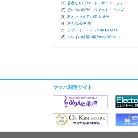
[1]
若者たち/
ブロード・サイド・フォー
[2]
想い出の渚/
ザ・ワイルド・ワンズ
[3]
君といつまでも/
加山 雄三
[4]
巡恋歌/
長渕 剛
[5]
ラブ・ミー・ドゥ/
The Beatles
[6]
ハワイの結婚の歌/
Andy Williams
ヤマハ関連サイト