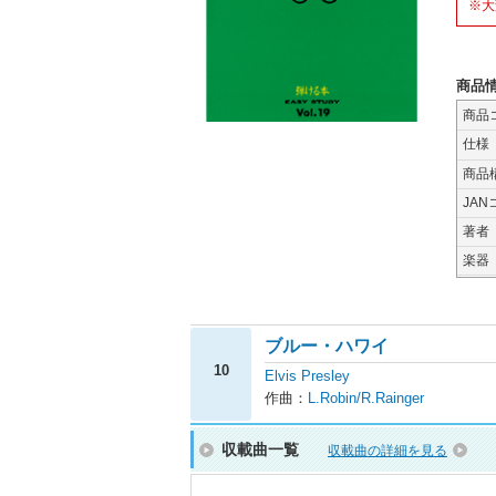
※大
商品
商品
仕様
商品
JAN
著者
楽器
ブルー・ハワイ
10
Elvis Presley
作曲：
L.Robin/R.Rainger
収載曲一覧
収載曲の詳細を見る