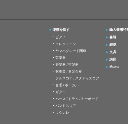
楽譜を探す
輸入楽譜特
ピアノ
書籍
エレクトーン
雑誌
ヤマハグレード関連
文具
弦楽器
講座
管楽器 / 打楽器
Muma
吹奏楽 / 器楽合奏
フルスコア / スタディスコア
合唱 / ボーカル
ギター
ベース / ドラム / キーボード
バンドスコア
ウクレレ