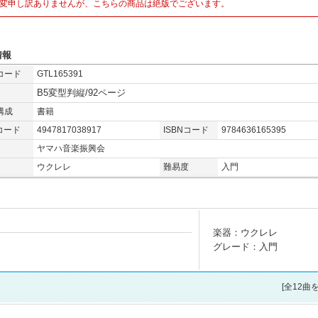
変申し訳ありませんが、こちらの商品は絶版でございます。
情報
コード
GTL165391
B5変型判縦/92ページ
構成
書籍
コード
4947817038917
ISBNコード
9784636165395
ヤマハ音楽振興会
ウクレレ
難易度
入門
楽器：ウクレレ
グレード：入門
[全12曲