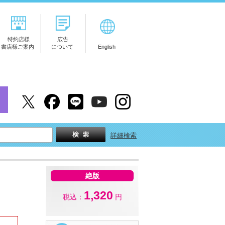
特約店様
広告
書店様ご案内
について
English
詳細検索
絶版
1,320
税込：
円