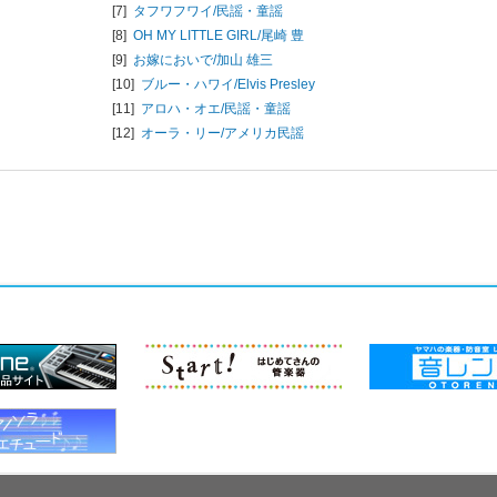
[7]
タフワフワイ/
民謡・童謡
[8]
OH MY LITTLE GIRL/
尾崎 豊
[9]
お嫁においで/
加山 雄三
[10]
ブルー・ハワイ/
Elvis Presley
[11]
アロハ・オエ/
民謡・童謡
[12]
オーラ・リー/
アメリカ民謡