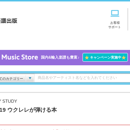
お客様
サポート
★
★
国内&輸入楽譜も豊富♪
キャンペーン実施中
てのカテゴリー
Y STUDY
l.19 ウクレレが弾ける本