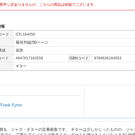
変申し訳ありませんが、こちらの商品は絶版でございます。
情報
コード
GTL164050
菊倍判縦/80ページ
構成
楽譜
コード
4947817163558
ISBNコード
9784636164053
ギター
/Frank Eyton
贈る、ジャズ・ギターの定番曲集です。 ギターは少しかじったものの、ジャ
 方でも、丁寧なアドバイスで有名スタンダードを弾けるようになります! 編