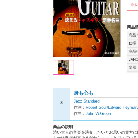
※大
商品
商品
仕様
商品
JAN
楽器
身も心も
Jazz Standard
8
作詞：
Robert Sour/Edward Heyman
作曲：
John W.Green
商品の説明
渋い大人の音楽を演奏したいとお思いの貴方に
ターは敷居が高そうだから・・・と思っている