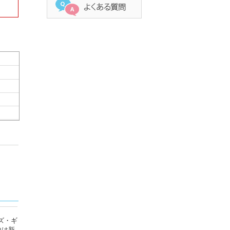
ズ・ギ
曲は新