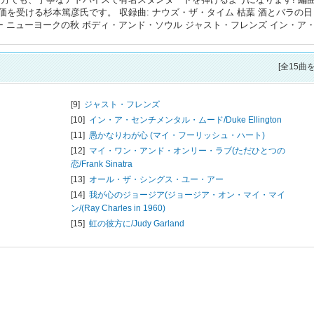
を受ける杉本篤彦氏です。 収録曲: ナウズ・ザ・タイム 枯葉 酒とバラの日
ー ニューヨークの秋 ボディ・アンド・ソウル ジャスト・フレンズ イン・ア
[全15曲
[9]
ジャスト・フレンズ
[10]
イン・ア・センチメンタル・ムード/
Duke Ellington
[11]
愚かなりわが心 (マイ・フーリッシュ・ハート)
[12]
マイ・ワン・アンド・オンリー・ラブ(ただひとつの
恋/
Frank Sinatra
[13]
オール・ザ・シングス・ユー・アー
[14]
我が心のジョージア(ジョージア・オン・マイ・マイ
ン/
(Ray Charles in 1960)
[15]
虹の彼方に/
Judy Garland