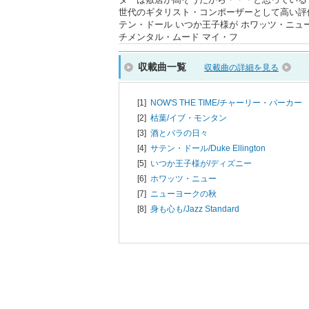
世代のギタリスト・コンポーザーとして高い評価
テン・ドール いつか王子様が ホワッツ・ニュ
チメンタル・ムード マイ・フ
収載曲一覧
収載曲の詳細を見る
[1]
NOW'S THE TIME/
チャーリー・パーカー
[2]
枯葉/
イブ・モンタン
[3]
酒とバラの日々
[4]
サテン・ドール/
Duke Ellington
[5]
いつか王子様が/
ディズニー
[6]
ホワッツ・ニュー
[7]
ニューヨークの秋
[8]
身も心も/
Jazz Standard