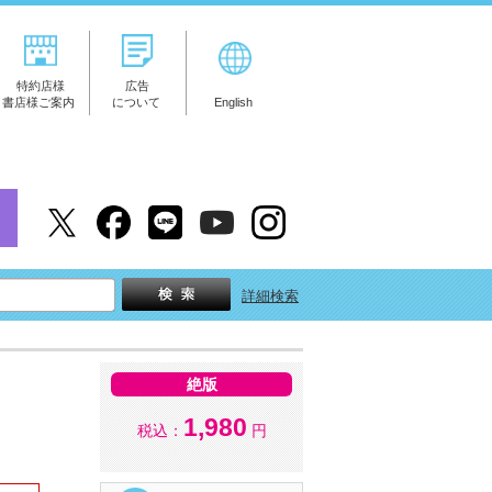
特約店様
広告
書店様ご案内
について
English
詳細検索
絶版
1,980
税込：
円