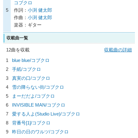
コブクロ
5
作詞：
小渕 健太郎
作曲：
小渕 健太郎
楽器：ギター
収載曲一覧
12曲を収載
収載曲の詳細
1
blue blue/
コブクロ
2
手紙/
コブクロ
3
真実の口/
コブクロ
4
雪の降らない街/
コブクロ
5
まーだだよ/
コブクロ
6
INVISIBLE MAN/
コブクロ
7
愛する人よ(Studio Live)/
コブクロ
8
背番号[1]/
コブクロ
9
昨日の日のワルツ/
コブクロ