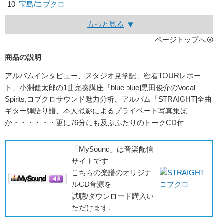
10
宝島/
コブクロ
もっと見る
ページトップへ
商品の説明
アルバムインタビュー、スタジオ見学記、密着TOURレポー
ト、小淵健太郎の1曲完奏講座「blue blue]黒田俊介のVocal
Spirits,コブクロサウンド魅力分析、アルバム「STRAIGHT]全曲
ギター弾語り譜、本人撮影によるプライベート写真集ほ
か・・・・・・更に76分にも及ぶふたりのトークCD付
「MySound」は音楽配信
サイトです。
こちらの楽譜のオリジナ
ルCD音源を
試聴/ダウンロード購入い
ただけます。