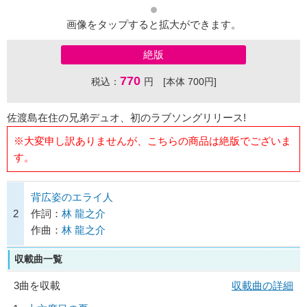
画像をタップすると拡大ができます。
絶版
770
税込：
円 [本体 700円]
佐渡島在住の兄弟デュオ、初のラブソングリリース!
※大変申し訳ありませんが、こちらの商品は絶版でございま
す。
背広姿のエライ人
2
作詞：
林 龍之介
作曲：
林 龍之介
収載曲一覧
3曲を収載
収載曲の詳細