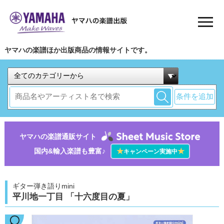
ヤマハの楽譜ほか出版商品の情報サイトです。
条件を追加
ヤマハの楽譜通販サイト
国内&輸入楽譜も豊富♪
★
★
キャンペーン実施中
ギター弾き語りmini
平川地一丁目 「十六度目の夏」