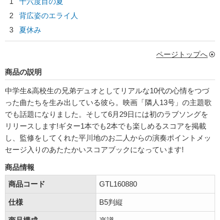
1
十六度目の夏
2
背広姿のエライ人
3
夏休み
ページトップへ
商品の説明
中学生&高校生の兄弟デュオとしてリアルな10代の心情をつづ
った曲たちを生み出している彼ら。映画「隣人13号」の主題歌
でも話題になりました。そして6月29日には初のラブソングを
リリースします!ギター1本でも2本でも楽しめるスコアを掲載
し、監修をしてくれた平川地のお二人からの演奏ポイントメッ
セージ入りのあたたかいスコアブックになっています!
商品情報
商品コード
GTL160880
仕様
B5判縦