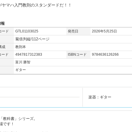
がヤマハ入門教則のスタンダードだ！！
情報
コード
GTL01103025
発売日
2026年5月25日
菊倍判縦/112ページ
構成
教則本
コード
4947817312383
ISBNコード
9784636126266
富川 勝智
ギター
楽器：ギター
「教科書」シリーズ。
場です！