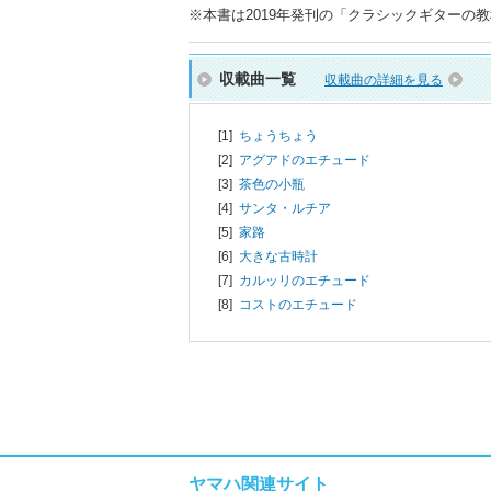
※本書は2019年発刊の「クラシックギターの教科書
収載曲一覧
収載曲の詳細を見る
[1]
ちょうちょう
[2]
アグアドのエチュード
[3]
茶色の小瓶
[4]
サンタ・ルチア
[5]
家路
[6]
大きな古時計
[7]
カルッリのエチュード
[8]
コストのエチュード
ヤマハ関連サイト