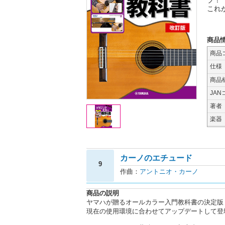
プ！
これ
商品
商品
仕様
商品
JAN
著者
楽器
カーノのエチュード
9
作曲：
アントニオ・カーノ
商品の説明
ヤマハが贈るオールカラー入門教科書の決定版
現在の使用環境に合わせてアップデートして登