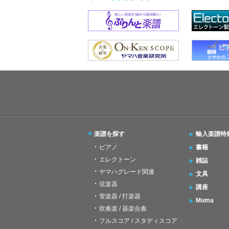
楽譜を探す
輸入楽譜特
ピアノ
書籍
エレクトーン
雑誌
ヤマハグレード関連
文具
弦楽器
講座
管楽器 / 打楽器
Muma
吹奏楽 / 器楽合奏
フルスコア / スタディスコア