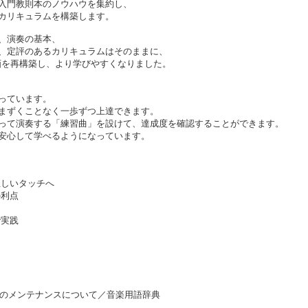
入門教則本のノウハウを集約し、
カリキュラムを構築します。
、演奏の基本、
、定評のあるカリキュラムはそのままに、
画を再構築し、より学びやすくなりました。
っています。
まずくことなく一歩ずつ上達できます。
って演奏する「練習曲」を設けて、達成度を確認することができます。
安心して学べるようになっています。
ら正しいタッチへ
の利点
で実践
楽器のメンテナンスについて／音楽用語辞典