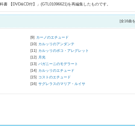
 【DVD&CD付】」(GTL01096621)を再編集したものです。
[全16曲
[9]
カーノのエチュード
[10]
カルッリのアンダンテ
[11]
カルッリのポコ・アレグレット
[12]
月光
[13]
パガニーニのモデラート
[14]
カルッリのエチュード
[15]
コストのエチュード
[16]
サグレラスのマリア・ルイサ