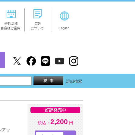
特約店様
広告
書店様ご案内
について
English
詳細検索
好評発売中
2,200
税込：
円
ンアッ