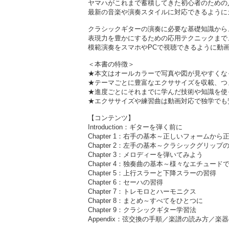
ヤマハがこれまで蓄積してきた初心者のための
最新の音楽や演奏スタイルに対応できるように
クラシックギターの演奏に必要な基礎知識から
表現力を豊かにするための応用テクニックまで
模範演奏をスマホやPCで視聴できるように動
＜本書の特徴＞
★本文はオールカラーで写真や図が見やすくな
★テーマごとに豊富なエクササイズを収載、つ
★進度ごとにそれまでに学んだ技術や知識を使
★エクササイズや練習曲は動画対応で独学でも
【コンテンツ】
Introduction：ギターを弾く前に
Chapter 1：右手の基本～正しいフォームか
Chapter 2：左手の基本～クラシックグリップ
Chapter 3：メロディーを弾いてみよう
Chapter 4：独奏曲の基本～様々なエチュード
Chapter 5：上行スラーと下降スラーの習得
Chapter 6：セーハの習得
Chapter 7：トレモロとハーモニクス
Chapter 8：まとめ～すべてをひとつに
Chapter 9：クラシックギター学習法
Appendix：弦交換の手順／楽譜の読み方／