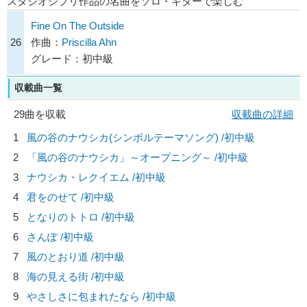
スタジオジブリ作品の名曲をソロ・ギターで楽しむ
Fine On The Outside
26
作曲：
Priscilla Ahn
グレード：初中級
収載曲一覧
29曲を収載
収載曲の詳細
1
風の谷のナウシカ(シンボルテーマソング) /初中級
2
「風の谷のナウシカ」～オープニング～ /初中級
3
ナウシカ・レクイエム /初中級
4
君をのせて /初中級
5
となりのトトロ /初中級
6
さんぽ /初中級
7
風のとおり道 /初中級
8
海の見える街 /初中級
9
やさしさに包まれたなら /初中級