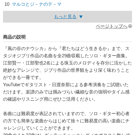
10
マルコとジ－ナのテ－マ
もっと見る
ページトップへ
商品の説明
『風の谷のナウシカ』から『君たちはどう生きるか』まで、ス
タジオジブリ作品の名曲を全29曲収載したソロ・ギター曲集。
江部賢一・江部聖也2名による珠玉のメロディを存分に活かした
絶妙なアレンジで、ジブリ作品の世界観をより深く味わうこと
ができる一冊です。
YouTubeでギタリスト・日渡奈那による参考演奏をご試聴いた
だけます。楽譜のみでは掴みづらい繊細な音の強弱やタイム感
の確認やリスニング用にぜひご活用ください。
各曲には難易度が表記されていますので、ソロ・ギター初心者
の方でも簡単な楽曲からはじめて徐々に難易度の高い楽曲にチ
ャレンジしていくことができます。