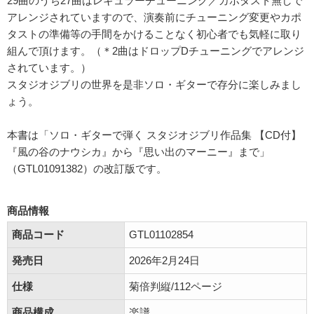
29曲のうち27曲はレギュラーチューニング／カポタスト無しで
アレンジされていますので、演奏前にチューニング変更やカポ
タストの準備等の手間をかけることなく初心者でも気軽に取り
組んで頂けます。（＊2曲はドロップDチューニングでアレンジ
されています。）
スタジオジブリの世界を是非ソロ・ギターで存分に楽しみまし
ょう。
本書は「ソロ・ギターで弾く スタジオジブリ作品集 【CD付】
『風の谷のナウシカ』から『思い出のマーニー』まで」
（GTL01091382）の改訂版です。
商品情報
商品コード
GTL01102854
発売日
2026年2月24日
仕様
菊倍判縦/112ページ
商品構成
楽譜