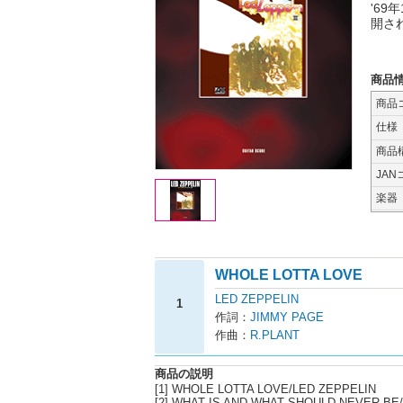
'6
開さ
商品
商品
仕様
商品
JAN
楽器
WHOLE LOTTA LOVE
LED ZEPPELIN
1
作詞：
JIMMY PAGE
作曲：
R.PLANT
商品の説明
[1] WHOLE LOTTA LOVE/LED ZEPPELIN
[2] WHAT IS AND WHAT SHOULD NEVER BE