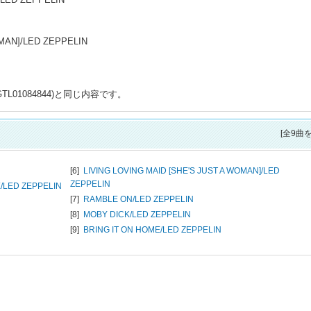
OMAN]/LED ZEPPELIN
GTL01084844)と同じ内容です。
[全9曲
[6]
LIVING LOVING MAID [SHE'S JUST A WOMAN]/
LED
ZEPPELIN
/
LED ZEPPELIN
[7]
RAMBLE ON/
LED ZEPPELIN
[8]
MOBY DICK/
LED ZEPPELIN
[9]
BRING IT ON HOME/
LED ZEPPELIN