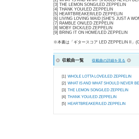
[3] THE LEMON SONG/LED ZEPPELIN
[4] THANK YOU/LED ZEPPELIN
[5] HEARTBREAKER/LED ZEPPELIN
[6] LIVING LOVING MAID [SHE'S JUST A W
[7] RAMBLE ON/LED ZEPPELIN
[8] MOBY DICK/LED ZEPPELIN
[9] BRING IT ON HOME/LED ZEPPELIN
※本書は「ギタースコア LED ZEPPELIN II」(
収載曲一覧
収載曲の詳細を見る
[1]
WHOLE LOTTA LOVE/
LED ZEPPELIN
[2]
WHAT IS AND WHAT SHOULD NEVER BE
[3]
THE LEMON SONG/
LED ZEPPELIN
[4]
THANK YOU/
LED ZEPPELIN
[5]
HEARTBREAKER/
LED ZEPPELIN