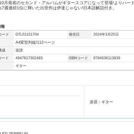
9年10月発表のセカンド・アルバムがギタースコアになって登場!よりハー
れ7週連続1位に輝いた出世作は伊達じゃない!日本語解説付き。
情報
コード
GTL01101704
発売日
2024年3月25日
A4変型判縦/112ページ
構成
楽譜
コード
4947817302483
ISBNコード
9784636113839
ギター
楽器：ギター
/LED ZEPPELIN