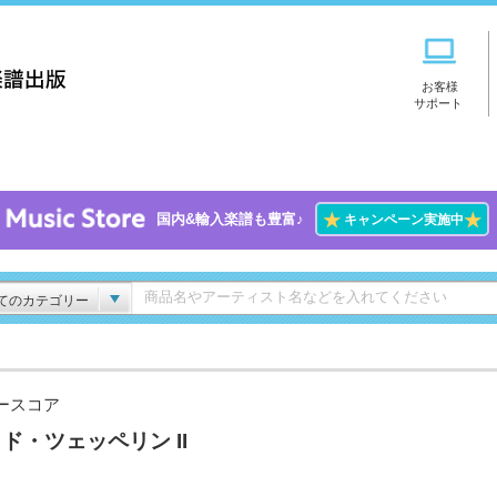
お客様
サポート
★
★
国内&輸入楽譜も豊富♪
キャンペーン実施中
てのカテゴリー
ースコア
ド・ツェッペリン II