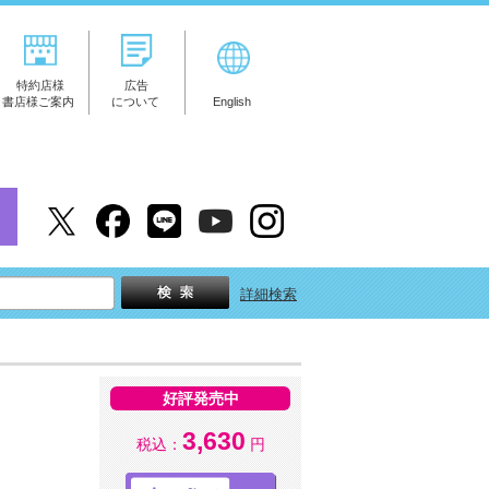
特約店様
広告
書店様ご案内
について
English
詳細検索
好評発売中
3,630
税込：
円