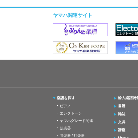
ヤマハ関連サイト
楽譜を探す
輸入楽譜特
ピアノ
書籍
エレクトーン
雑誌
ヤマハグレード関連
文具
弦楽器
講座
管楽器 / 打楽器
Muma