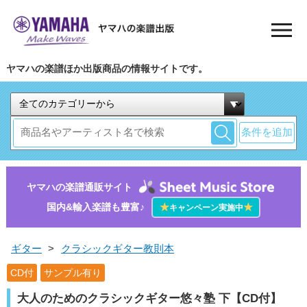
ヤマハの楽譜ほか出版商品の情報サイトです。
条件を追加
ヤマハの楽譜通販サイト
国内&輸入楽譜も豊富♪
★
★
キャンペーン実施中
ギター
>
クラシックギター教則本
CD付
サンプル有り
大人のためのクラシックギター悠々塾 下【CD付】