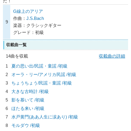
た！
G線上のアリア
作曲：
J.S.Bach
9
楽器：クラシックギター
グレード：初級
収載曲一覧
14曲を収載
収載曲の詳細
1
夏の思い出/
民謡・童謡
/初級
2
オーラ・リー/
アメリカ民謡
/初級
3
ちょうちょう/
民謡・童謡
/初級
4
大きな古時計 /初級
5
影を慕いて /初級
6
ほたる来い /初級
7
水戸黄門(ああ人生に涙あり) /初級
8
モルダウ /初級