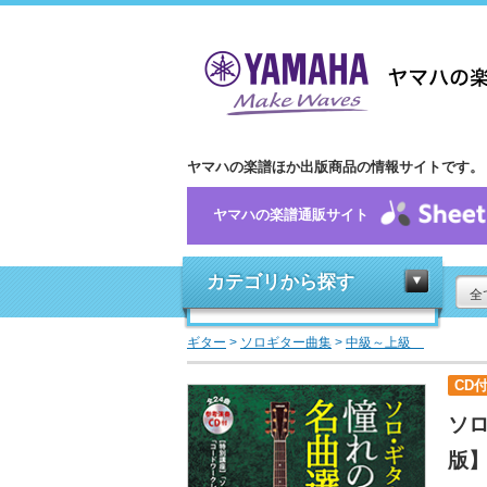
ヤマハの楽譜ほか出版商品の情報サイトです。
ヤマハの楽譜通販サイト
カテゴリから探す
全
ギター
>
ソロギター曲集
>
中級～上級
CD
ソ
版