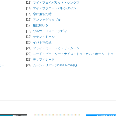
[13]
マイ・フェイバリット・シングス
[14]
マイ・ファニー・バレンタイン
[15]
恋に落ちた時
[16]
アンフォゲッタブル
[17]
星に願いを
[18]
ワルツ・フォー・デビィ
[19]
サテン・ドール
[20]
イパネマの娘
[21]
フライ・ミー・トゥ・ザ・ムーン
[22]
ユード・ビー・ソー・ナイス・トゥ・カム・ホーム・トゥ
[23]
デサフィナード
ミー
[24]
ムーン・リバー(Bossa Nova風)