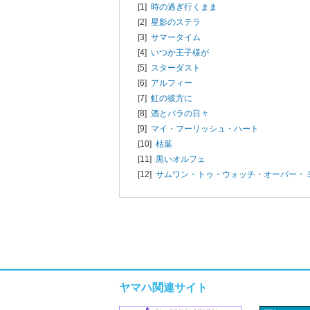
[1]
時の過ぎ行くまま
[2]
星影のステラ
[3]
サマータイム
[4]
いつか王子様が
[5]
スターダスト
[6]
アルフィー
[7]
虹の彼方に
[8]
酒とバラの日々
[9]
マイ・フーリッシュ・ハート
[10]
枯葉
[11]
黒いオルフェ
[12]
サムワン・トゥ・ウォッチ・オーバー・
ヤマハ関連サイト