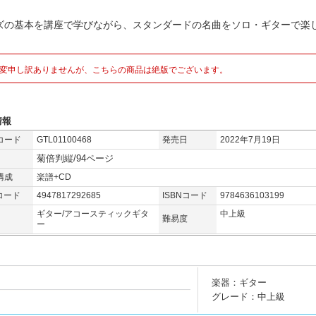
ズの基本を講座で学びながら、スタンダードの名曲をソロ・ギターで楽
変申し訳ありませんが、こちらの商品は絶版でございます。
情報
コード
GTL01100468
発売日
2022年7月19日
菊倍判縦/94ページ
構成
楽譜+CD
コード
4947817292685
ISBNコード
9784636103199
ギター/アコースティックギタ
中上級
難易度
ー
楽器：ギター
グレード：中上級