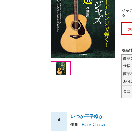
ジャ
る!
※大
商品
商品
仕様
商品
JAN
楽器
いつか王子様が
4
作曲：
Frank Churchill