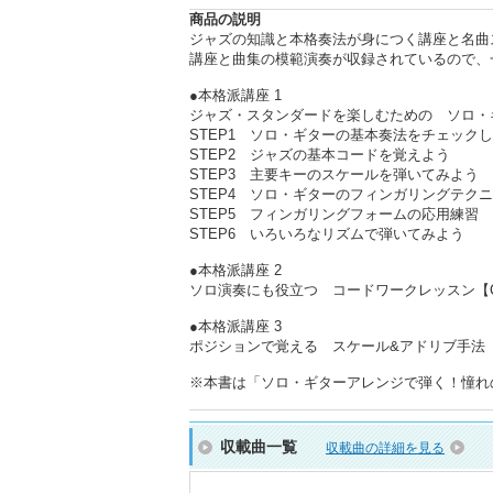
商品の説明
ジャズの知識と本格奏法が身につく講座と名曲
講座と曲集の模範演奏が収録されているので、
●本格派講座 1
ジャズ・スタンダードを楽しむための ソロ・
STEP1 ソロ・ギターの基本奏法をチェック
STEP2 ジャズの基本コードを覚えよう
STEP3 主要キーのスケールを弾いてみよう
STEP4 ソロ・ギターのフィンガリングテク
STEP5 フィンガリングフォームの応用練習
STEP6 いろいろなリズムで弾いてみよう
●本格派講座 2
ソロ演奏にも役立つ コードワークレッスン【
●本格派講座 3
ポジションで覚える スケール&アドリブ手法
※本書は「ソロ・ギターアレンジで弾く！憧れのジ
収載曲一覧
収載曲の詳細を見る