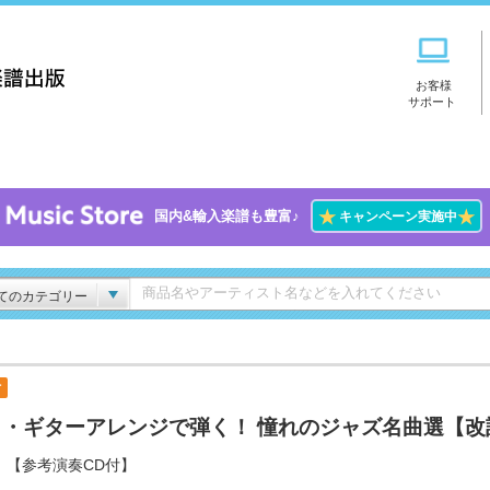
お客様
サポート
★
★
国内&輸入楽譜も豊富♪
キャンペーン実施中
てのカテゴリー
付
ロ・ギターアレンジで弾く！ 憧れのジャズ名曲選【改
】
【参考演奏CD付】