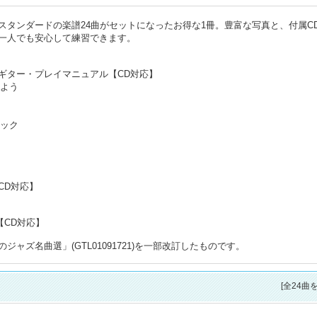
スタンダードの楽譜24曲がセットになったお得な1冊。豊富な写真と、付属C
一人でも安心して練習できます。
ギター・プレイマニュアル【CD対応】
しよう
ニック
CD対応】
【CD対応】
ャズ名曲選」(GTL01091721)を一部改訂したものです。
[全24曲