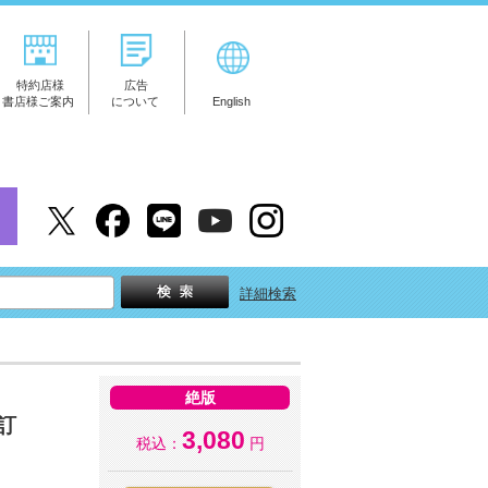
特約店様
広告
書店様ご案内
について
English
詳細検索
絶版
訂
3,080
税込：
円