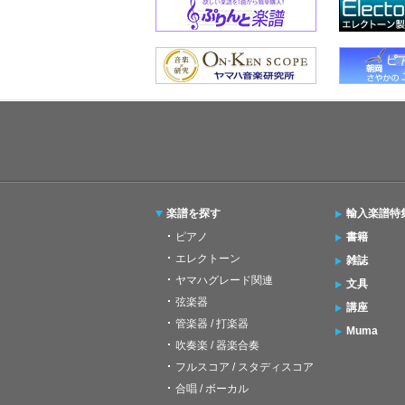
楽譜を探す
輸入楽譜特
ピアノ
書籍
エレクトーン
雑誌
ヤマハグレード関連
文具
弦楽器
講座
管楽器 / 打楽器
Muma
吹奏楽 / 器楽合奏
フルスコア / スタディスコア
合唱 / ボーカル