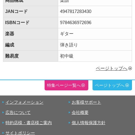
商品構成
楽譜
JANコード
4947817283430
ISBNコード
9784636972696
楽器
ギター
編成
弾き語り
難易度
初中級
ページトップへ
特集ページ一覧へ
ページトップへ
インフォメーション
お客様サポート
広告について
会社概要
特約店様・書店様ご案内
個人情報保護方針
サイトポリシー