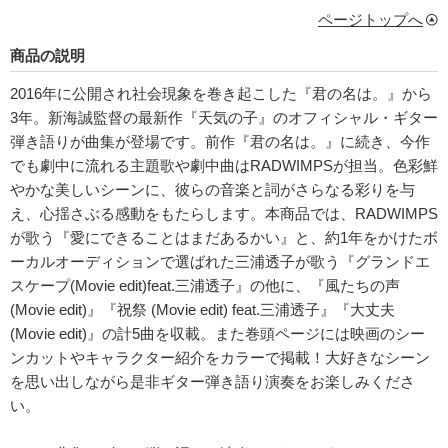
ページトップへ
商品の説明
2016年に公開され社会現象を巻き起こした『君の名は。』から
3年。新海誠監督の最新作『天気の子』のオフィシャル・ギター
弾き語りが曲集が登場です。前作『君の名は。』に続き、今作
でも劇中に流れる主題歌や劇中曲はRADWIMPSが担当。色彩鮮
やかな美しいシーンに、彼らの音楽と詞がさらなる彩りを与
え、心揺さぶる感動をもたらします。本商品では、RADWIMPS
が歌う『愛にできることはまだあるかい』と、約1年をかけたボ
ーカルオーディションで選ばれた三浦透子が歌う『グランドエ
スケープ(Movie edit)feat.三浦透子』の他に、『風たちの声
(Movie edit)』『祝祭 (Movie edit) feat.三浦透子』『大丈夫
(Movie edit)』の計5曲を収載。また巻頭ページには映画のシー
ンカットやキャラクター紹介をカラーで掲載！大好きなシーン
を思い出しながら是非ギター弾き語り演奏をお楽しみくださ
い。