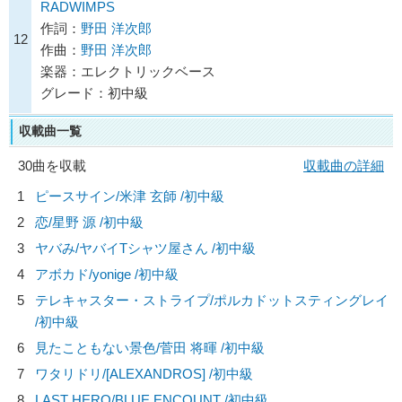
RADWIMPS
作詞：
野田 洋次郎
12
作曲：
野田 洋次郎
楽器：エレクトリックベース
グレード：初中級
収載曲一覧
30曲を収載
収載曲の詳細
1
ピースサイン/
米津 玄師
/初中級
2
恋/
星野 源
/初中級
3
ヤバみ/
ヤバイTシャツ屋さん
/初中級
4
アボカド/
yonige
/初中級
5
テレキャスター・ストライプ/
ポルカドットスティングレイ
/初中級
6
見たこともない景色/
菅田 将暉
/初中級
7
ワタリドリ/
[ALEXANDROS]
/初中級
8
LAST HERO/
BLUE ENCOUNT
/初中級