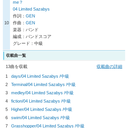
me？
04 Limited Sazabys
作詞：
GEN
10
作曲：
GEN
楽器：バンド
編成：バンドスコア
グレード：中級
収載曲一覧
13曲を収載
収載曲の詳細
1
days/
04 Limited Sazabys
/中級
2
Terminal/
04 Limited Sazabys
/中級
3
medley/
04 Limited Sazabys
/中級
4
fiction/
04 Limited Sazabys
/中級
5
Higher/
04 Limited Sazabys
/中級
6
swim/
04 Limited Sazabys
/中級
7
Grasshopper/
04 Limited Sazabys
/中級