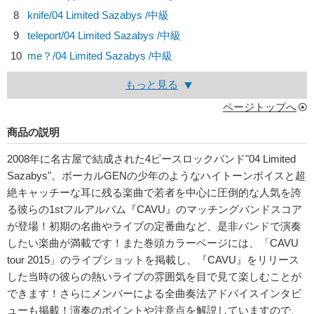
8
knife/
04 Limited Sazabys
/中級
9
teleport/
04 Limited Sazabys
/中級
10
me？/
04 Limited Sazabys
/中級
もっと見る
ページトップへ
商品の説明
2008年に名古屋で結成された4ピースロックバンド"04 Limited
Sazabys"。ボーカルGENの少年のようなハイトーンボイスと超
絶キャッチーな耳に残る楽曲で若者を中心に圧倒的な人気を誇
る彼らの1stフルアルバム『CAVU』のマッチングバンドスコア
が登場！初期の名曲やライブの定番曲など、是非バンドで演奏
したい楽曲が満載です！また巻頭カラーページには、「CAVU
tour 2015」のライブショットを掲載し、『CAVU』をリリース
した当時の彼らの熱いライブの雰囲気を目で見て楽しむことが
できます！さらにメンバーによる全曲奏法アドバイスインタビ
ューも掲載！演奏のポイントや注意点を解説していますので、