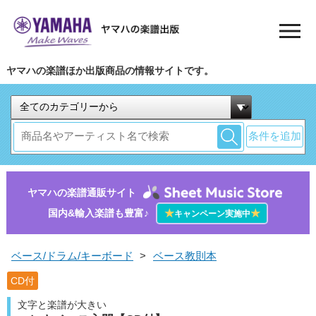
ヤマハの楽譜ほか出版商品の情報サイトです。
条件を追加
ヤマハの楽譜通販サイト
国内&輸入楽譜も豊富♪
★
★
キャンペーン実施中
ベース/ドラム/キーボード
>
ベース教則本
CD付
文字と楽譜が大きい