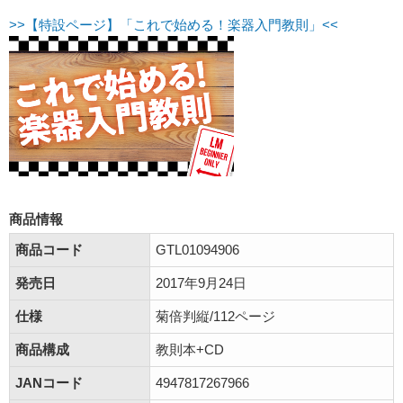
>>【特設ページ】「これで始める！楽器入門教則」<<
商品情報
商品コード
GTL01094906
発売日
2017年9月24日
仕様
菊倍判縦/112ページ
商品構成
教則本+CD
JANコード
4947817267966