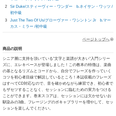
2
Sir Duke/
スティーヴィー・ワンダー b.ネイサン・ワッツ
/
初中級
3
Just The Two Of Us/
グローヴァー・ワシントン Jr b.マー
カス・ミラー
/初中級
ページトップへ
商品の説明
シニア層に支持を頂いている"文字と楽譜が大きい"入門シリー
ズに、エレキベースが登場しました！この教本の特徴は、楽曲
の基となるリズムとコードから、自分でフレーズを作っていく
コツを初心者目線で解説しているところ！本誌収載のフレーズ
はすべてCD対応なので、音を確かめながら練習でき、初心者で
もザセツすることなく、セッションに臨むための実力をつける
ことができます。巻末スコアは、セッションには欠かせないお
馴染みの3曲。フレージングのボキャブラリーを増やして、セッ
ションを楽しんでください。