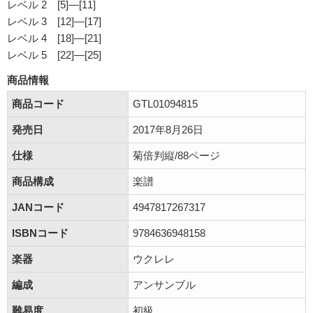
レベル 2 [5]―[11]
レベル 3 [12]―[17]
レベル 4 [18]―[21]
レベル 5 [22]―[25]
商品情報
商品コード
GTL01094815
発売日
2017年8月26日
仕様
菊倍判縦/88ページ
商品構成
楽譜
JANコード
4947817267317
ISBNコード
9784636948158
楽器
ウクレレ
編成
アンサンブル
難易度
初級