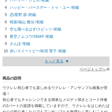
3
パーリー・シェル /初級
4
ハッピー・バースデー・トゥ・ユー /初級
5
恋/
星野 源
/初級
6
桜坂/
福山 雅治
/初級
7
空も飛べるはず/
スピッツ
/初級
8
夜空ノムコウ/
SMAP
/初級
9
さんぽ /初級
10
赤いスイートピー/
松田 聖子
/初級
もっと見る
ページトップへ
商品の説明
ウクレレ初心者でも楽しめるウクレレ・アンサンブル曲集が登
場！
初心者でもチャレンジできる簡単なメロディ弾きとコード伴奏
の2パートの楽譜を掲載していますので、ウクレレをはじめたば
かりの初心者ふたりでもアンサンブルを無理なく楽しむことが