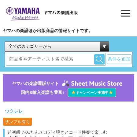
ヤマハの楽譜ほか出版商品の情報サイトです。
条件を追加
ヤマハの楽譜通販サイト
国内&輸入楽譜も豊富♪
★
★
キャンペーン実施中
ウクレレ
サンプル有り
超初級 かんたんメロディ弾きとコード伴奏で楽しむ