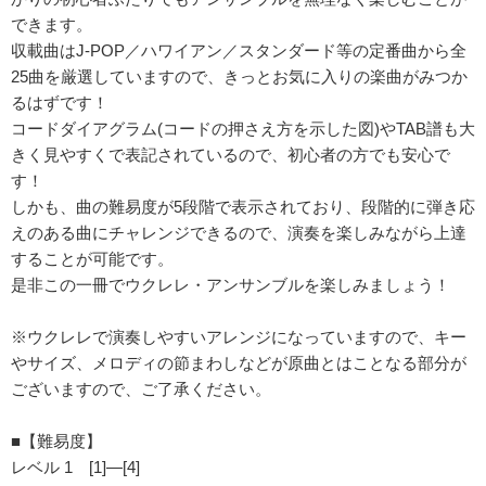
できます。
収載曲はJ-POP／ハワイアン／スタンダード等の定番曲から全
25曲を厳選していますので、きっとお気に入りの楽曲がみつか
るはずです！
コードダイアグラム(コードの押さえ方を示した図)やTAB譜も大
きく見やすくで表記されているので、初心者の方でも安心で
す！
しかも、曲の難易度が5段階で表示されており、段階的に弾き応
えのある曲にチャレンジできるので、演奏を楽しみながら上達
することが可能です。
是非この一冊でウクレレ・アンサンブルを楽しみましょう！
※ウクレレで演奏しやすいアレンジになっていますので、キー
やサイズ、メロディの節まわしなどが原曲とはことなる部分が
ございますので、ご了承ください。
■【難易度】
レベル 1 [1]―[4]