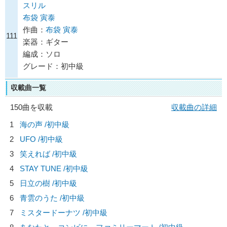
スリル
布袋 寅泰
作曲：
布袋 寅泰
111
楽器：ギター
編成：ソロ
グレード：初中級
収載曲一覧
150曲を収載
収載曲の詳細
1
海の声 /初中級
2
UFO /初中級
3
笑えれば /初中級
4
STAY TUNE /初中級
5
日立の樹 /初中級
6
青雲のうた /初中級
7
ミスタードーナツ /初中級