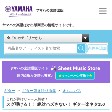
ヤマハの楽譜ほか出版商品の情報サイトです。
条件を追加
ヤマハの楽譜通販サイト
国内&輸入楽譜も豊富♪
★
★
キャンペーン実施中
ギター
>
ギター弾き語り曲集
>
オムニバス
これが弾けりゃ～人気者！
スグ弾ける！！ 絶対ハズさない！ ギター楽ネタ150