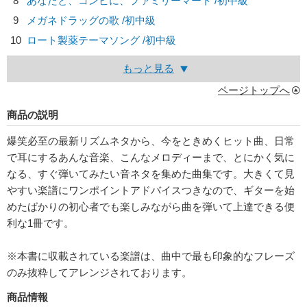
8
あなたと、コンビに、ファミリーマート /初中級
9
メガネドラッグの歌 /初中級
10
ロート製薬テーマソング /初中級
もっと見る
ページトップへ
商品の説明
爆笑必至の最新リズムネタから、今をときめくヒット曲、日常
で耳にするあんな音楽、こんなメロディーまで、とにかく気に
なる、すぐ弾いてみたい音ネタを集めた曲集です。大きくて見
やすい楽譜にワンポイントアドバイスつきなので、ギターを始
めたばかりの初心者でも楽しみながら曲を弾いて上達できる便
利な1冊です。
※本書に収載されている楽譜は、曲中で最も印象的なフレーズ
のみ抜粋してアレンジされております。
商品情報