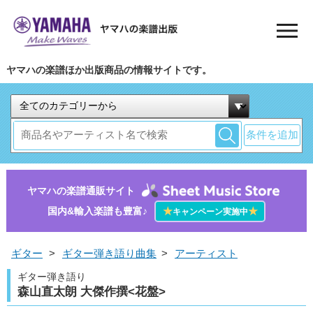
ヤマハの楽譜ほか出版商品の情報サイトです。
条件を追加
ヤマハの楽譜通販サイト
国内&輸入楽譜も豊富♪
★
★
キャンペーン実施中
ギター
>
ギター弾き語り曲集
>
アーティスト
ギター弾き語り
森山直太朗 大傑作撰<花盤>