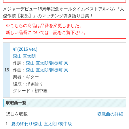
メジャーデビュー15周年記念オールタイムベストアルバム『大
傑作撰【花盤】』のマッチング弾き語り曲集！
※こちらの商品は品番を変更しました。
新しい品番については上記をご覧下さい。
虹(2016 ver.)
森山 直太朗
作詞：
森山 直太朗/御徒町 凧
15
作曲：
森山 直太朗/御徒町 凧
楽器：ギター
編成：弾き語り
グレード：初中級
収載曲一覧
15曲を収載
収載曲の詳細
1
夏の終わり/
森山 直太朗
/初中級