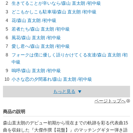
2
生きてることが辛いなら/
森山 直太朗
/初中級
3
どこもかしこも駐車場/
森山 直太朗
/初中級
4
花/
森山 直太朗
/初中級
5
若者たち/
森山 直太朗
/初中級
6
風花/
森山 直太朗
/初中級
7
愛し君へ/
森山 直太朗
/初中級
8
フォークは僕に優しく語りかけてくる友達/
森山 直太朗
/初
中級
9
嗚呼/
森山 直太朗
/初中級
10
小さな恋の夕間暮れ/
森山 直太朗
/初中級
もっと見る
ページトップへ
商品の説明
森山直太朗のデビュー初期から現在までの軌跡を彩る代表曲15
曲を収録した『大傑作撰【花盤】』のマッチングギター弾き語