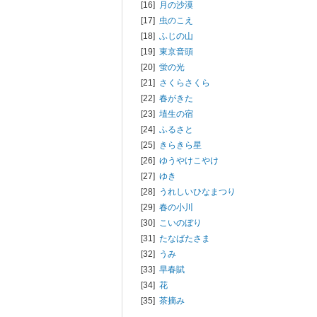
[16]
月の沙漠
[17]
虫のこえ
[18]
ふじの山
[19]
東京音頭
[20]
蛍の光
[21]
さくらさくら
[22]
春がきた
[23]
埴生の宿
[24]
ふるさと
[25]
きらきら星
[26]
ゆうやけこやけ
[27]
ゆき
[28]
うれしいひなまつり
[29]
春の小川
[30]
こいのぼり
[31]
たなばたさま
[32]
うみ
[33]
早春賦
[34]
花
[35]
茶摘み