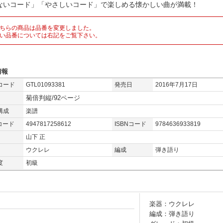
ないコード」「やさしいコード」で楽しめる懐かしい曲が満載！
ちらの商品は品番を変更しました。
い品番については右記をご覧下さい。
情報
コード
GTL01093381
発売日
2016年7月17日
菊倍判縦/92ページ
構成
楽譜
コード
4947817258612
ISBNコード
9784636933819
山下 正
ウクレレ
編成
弾き語り
度
初級
楽器：ウクレレ
編成：弾き語り