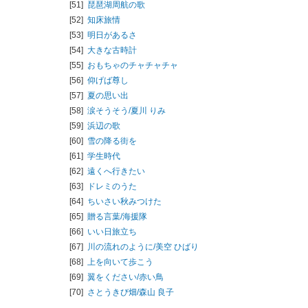
[51]
琵琶湖周航の歌
[52]
知床旅情
[53]
明日があるさ
[54]
大きな古時計
[55]
おもちゃのチャチャチャ
[56]
仰げば尊し
[57]
夏の思い出
[58]
涙そうそう/
夏川 りみ
[59]
浜辺の歌
[60]
雪の降る街を
[61]
学生時代
[62]
遠くへ行きたい
[63]
ドレミのうた
[64]
ちいさい秋みつけた
[65]
贈る言葉/
海援隊
[66]
いい日旅立ち
[67]
川の流れのように/
美空 ひばり
[68]
上を向いて歩こう
[69]
翼をください/
赤い鳥
[70]
さとうきび畑/
森山 良子