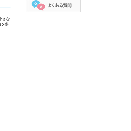
小さな
曲を多