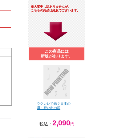
※大変申し訳ありませんが、
こちらの商品は絶版でございます。
この商品には
新版があります。
ウクレレで紡ぐ日本の
唄・想い出の唄
2,090
税込：
円