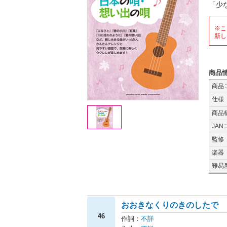
「少
※こ
新し
商品
商品
仕様
商品
JAN
監修
楽器
難易
おおきなくりのきのしたで
46
作詞：
不詳