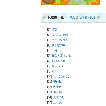
収載曲一覧
収載曲の詳細を見る
[1]
紅葉
[2]
よろこびの歌
[3]
どこかで春が
[4]
静かな湖畔
[5]
一月一日
[6]
真白き富士の嶺
[7]
おぼろ月夜
[8]
背くらべ
[9]
雨ふり
[10]
われは海の子
[11]
里の秋
[12]
冬景色
[13]
浜千鳥
[14]
荒城の月
[15]
たき火