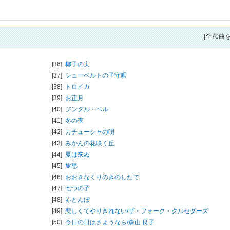
[全70曲
[36]
椰子の実
[37]
シューベルトの子守唄
[38]
トロイカ
[39]
お正月
[40]
ジングル・ベル
[41]
冬の夜
[42]
カチューシャの唄
[43]
みかんの花咲く丘
[44]
夏は来ぬ
[45]
旅愁
[46]
おおきなくりのきのしたで
[47]
七つの子
[48]
赤とんぼ
[49]
悲しくてやりきれない/
ザ・フォーク・クルセダーズ
[50]
今日の日はさようなら/
森山 良子