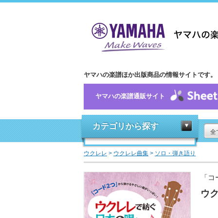
ヤマハの楽譜ほか出版商品の情報サイトです。
ヤマハの楽譜通販サイト
カテゴリから探す
全
ウクレレ
>
ウクレレ曲集
>
ソロ・弾き語り
「コ
ウ