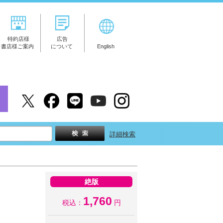
特約店様
広告
書店様ご案内
について
English
詳細検索
絶版
1,760
税込：
円