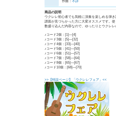
作曲：
不詳
商品の説明
ウクレレ初心者でも気軽に演奏を楽しめる弾き
譜面が見づらかった方に大変オススメです。使
数盛り込んだ内容なので、ゆったりとウクレレ
♪コード2個：[1]―[4]
♪コード3個：[5]―[32]
♪コード4個：[33]―[40]
♪コード5個：[41]―[50]
♪コード6個：[51]―[57]
♪コード7個：[58]―[64]
♪コード8個：[65]―[67]
♪コード10個：[68]―[70]
>>【特設ページ】「ウクレレフェア」<<