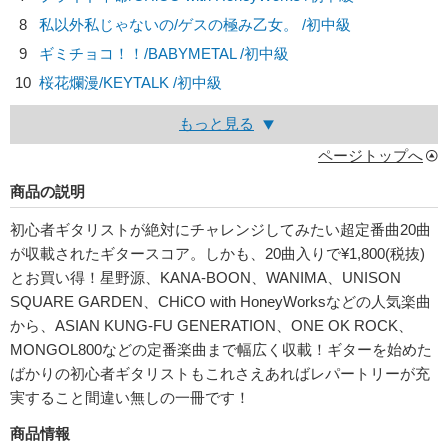
8
私以外私じゃないの/
ゲスの極み乙女。
/初中級
9
ギミチョコ！！/
BABYMETAL
/初中級
10
桜花爛漫/
KEYTALK
/初中級
もっと見る
ページトップへ
商品の説明
初心者ギタリストが絶対にチャレンジしてみたい超定番曲20曲
が収載されたギタースコア。しかも、20曲入りで¥1,800(税抜)
とお買い得！星野源、KANA-BOON、WANIMA、UNISON
SQUARE GARDEN、CHiCO with HoneyWorksなどの人気楽曲
から、ASIAN KUNG-FU GENERATION、ONE OK ROCK、
MONGOL800などの定番楽曲まで幅広く収載！ギターを始めた
ばかりの初心者ギタリストもこれさえあればレパートリーが充
実すること間違い無しの一冊です！
商品情報