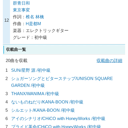
群青日和
東京事変
作詞：
椎名 林檎
12
作曲：
H是都M
楽器：エレクトリックギター
グレード：初中級
収載曲一覧
20曲を収載
収載曲の詳細
1
SUN/
星野 源
/初中級
2
シュガーソングとビターステップ/
UNISON SQUARE
GARDEN
/初中級
3
THANX/
WANIMA
/初中級
4
ないものねだり/
KANA-BOON
/初中級
5
シルエット/
KANA-BOON
/初中級
6
アイのシナリオ/
CHiCO with HoneyWorks
/初中級
7
プライド革命/
CHiCO with HoneyWorks
/初中級