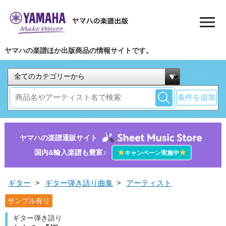
ヤマハの楽譜ほか出版商品の情報サイトです。
条件を追加
ヤマハの楽譜通販サイト
国内&輸入楽譜も豊富♪
★
★
キャンペーン実施中
ギター
>
ギター弾き語り曲集
>
アーティスト
サンプル有り
ギター弾き語り