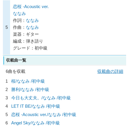
恋桜 -Acoustic ver.
ななみ
作詞：
ななみ
5
作曲：
ななみ
楽器：ギター
編成：弾き語り
グレード：初中級
収載曲一覧
6曲を収載
収載曲の詳細
1
桜/
ななみ
/初中級
2
勝利/
ななみ
/初中級
3
今日も大丈夫。/
ななみ
/初中級
4
LET IT BE/
ななみ
/初中級
5
恋桜 -Acoustic ver./
ななみ
/初中級
6
Angel Sky/
ななみ
/初中級