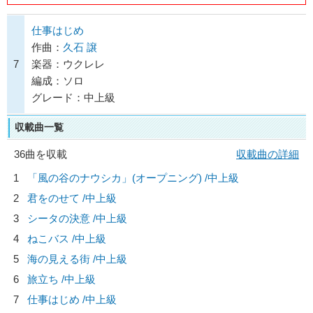
仕事はじめ
作曲：
久石 譲
7
楽器：ウクレレ
編成：ソロ
グレード：中上級
収載曲一覧
36曲を収載
収載曲の詳細
1
「風の谷のナウシカ」(オープニング) /中上級
2
君をのせて /中上級
3
シータの決意 /中上級
4
ねこバス /中上級
5
海の見える街 /中上級
6
旅立ち /中上級
7
仕事はじめ /中上級