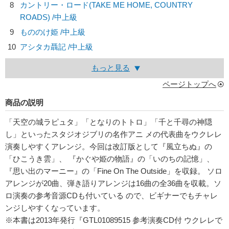
8
カントリー・ロード(TAKE ME HOME, COUNTRY
ROADS) /中上級
9
もののけ姫 /中上級
10
アシタカ聶記 /中上級
もっと見る
ページトップへ
商品の説明
「天空の城ラピュタ」「となりのトトロ」「千と千尋の神隠
し」といったスタジオジブリの名作アニ メの代表曲をウクレレ
演奏しやすくアレンジ。今回は改訂版として『風立ちぬ』の
「ひこうき雲」、 『かぐや姫の物語』の「いのちの記憶」、
『思い出のマーニー』の「Fine On The Outside」を収録。 ソロ
アレンジが20曲、弾き語りアレンジは16曲の全36曲を収載。ソ
ロ演奏の参考音源CDも付いている ので、ビギナーでもチャレ
ンジしやすくなっています。
※本書は2013年発行『GTL01089515 参考演奏CD付 ウクレレで