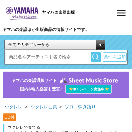
ヤマハの楽譜ほか出版商品の情報サイトです。
条件を追加
ヤマハの楽譜通販サイト
国内&輸入楽譜も豊富♪
★
★
キャンペーン実施中
ウクレレ
>
ウクレレ曲集
>
ソロ・弾き語り
CD付
ウクレレで奏でる