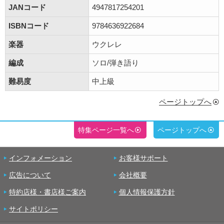
JANコード
4947817254201
ISBNコード
9784636922684
楽器
ウクレレ
編成
ソロ/弾き語り
難易度
中上級
ページトップへ
特集ページ一覧へ
ページトップへ
インフォメーション
お客様サポート
広告について
会社概要
特約店様・書店様ご案内
個人情報保護方針
サイトポリシー