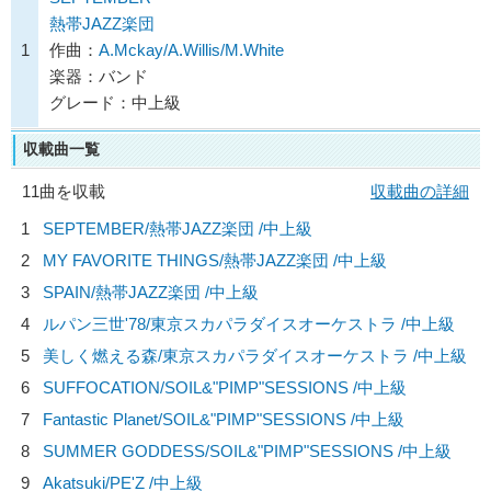
熱帯JAZZ楽団
1
作曲：
A.Mckay/A.Willis/M.White
楽器：バンド
グレード：中上級
収載曲一覧
11曲を収載
収載曲の詳細
1
SEPTEMBER/
熱帯JAZZ楽団
/中上級
2
MY FAVORITE THINGS/
熱帯JAZZ楽団
/中上級
3
SPAIN/
熱帯JAZZ楽団
/中上級
4
ルパン三世'78/
東京スカパラダイスオーケストラ
/中上級
5
美しく燃える森/
東京スカパラダイスオーケストラ
/中上級
6
SUFFOCATION/
SOIL&"PIMP"SESSIONS
/中上級
7
Fantastic Planet/
SOIL&"PIMP"SESSIONS
/中上級
8
SUMMER GODDESS/
SOIL&"PIMP"SESSIONS
/中上級
9
Akatsuki/
PE'Z
/中上級