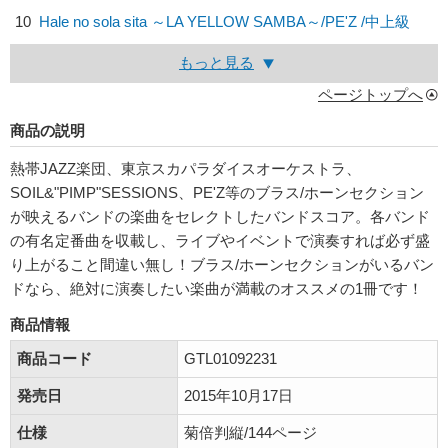
10
Hale no sola sita ～LA YELLOW SAMBA～/
PE'Z
/中上級
もっと見る
ページトップへ
商品の説明
熱帯JAZZ楽団、東京スカパラダイスオーケストラ、
SOIL&"PIMP"SESSIONS、PE'Z等のブラス/ホーンセクション
が映えるバンドの楽曲をセレクトしたバンドスコア。各バンド
の有名定番曲を収載し、ライブやイベントで演奏すれば必ず盛
り上がること間違い無し！ブラス/ホーンセクションがいるバン
ドなら、絶対に演奏したい楽曲が満載のオススメの1冊です！
商品情報
商品コード
GTL01092231
発売日
2015年10月17日
仕様
菊倍判縦/144ページ