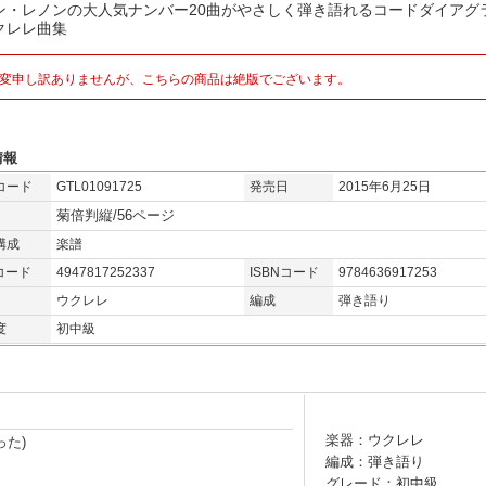
ン・レノンの大人気ナンバー20曲がやさしく弾き語れるコードダイアグ
クレレ曲集
変申し訳ありませんが、こちらの商品は絶版でございます。
情報
コード
GTL01091725
発売日
2015年6月25日
菊倍判縦/56ページ
構成
楽譜
コード
4947817252337
ISBNコード
9784636917253
ウクレレ
編成
弾き語り
度
初中級
楽器：ウクレレ
った)
編成：弾き語り
グレード：初中級