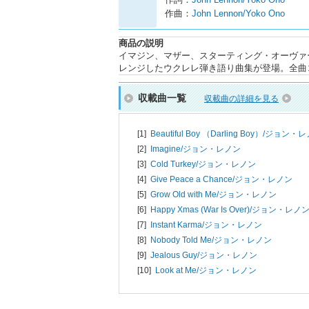
作曲：
John Lennon/Yoko Ono
商品の説明
イマジン、マザー、スターティング・オーヴァ
レンジしたウクレレ弾き語り曲集が登場。全曲
収載曲一覧
収載曲の詳細を見る
[1]
Beautiful Boy （Darling Boy）/
ジョン・レ
[2]
Imagine/
ジョン・レノン
[3]
Cold Turkey/
ジョン・レノン
[4]
Give Peace a Chance/
ジョン・レノン
[5]
Grow Old with Me/
ジョン・レノン
[6]
Happy Xmas (War Is Over)/
ジョン・レノ
[7]
Instant Karma/
ジョン・レノン
[8]
Nobody Told Me/
ジョン・レノン
[9]
Jealous Guy/
ジョン・レノン
[10]
Look at Me/
ジョン・レノン