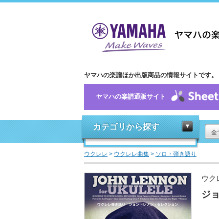
ヤマハの楽譜ほか出版商品の情報サイトです。
ヤマハの楽譜通販サイト
カテゴリから探す
全
ウクレレ
>
ウクレレ曲集
>
ソロ・弾き語り
ウク
ジ