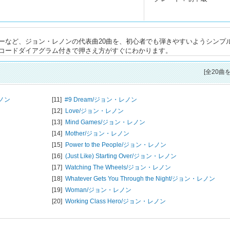
ーなど、ジョン・レノンの代表曲20曲を、初心者でも弾きやすいようシンプ
コードダイアグラム付きで押さえ方がすぐにわかります。
[全20曲
ノン
[11]
#9 Dream/
ジョン・レノン
[12]
Love/
ジョン・レノン
[13]
Mind Games/
ジョン・レノン
[14]
Mother/
ジョン・レノン
[15]
Power to the People/
ジョン・レノン
ン
[16]
(Just Like) Starting Over/
ジョン・レノン
[17]
Watching The Wheels/
ジョン・レノン
[18]
Whatever Gets You Through the Night/
ジョン・レノン
[19]
Woman/
ジョン・レノン
[20]
Working Class Hero/
ジョン・レノン