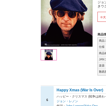
ジョ
きウ
※大
商品
商品
仕様
商品
JAN
楽器
難易
Happy Xmas (War Is Over)
ハッピー・クリスマス (戦争は終わ
6
ジョン・レノン
作詞：
John Lennon/Yoko Ono