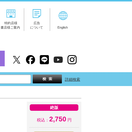
特約店様
広告
書店様ご案内
について
English
詳細検索
絶版
2,750
税込：
円