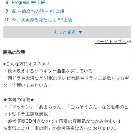
8
Progress /中上級
9
友 ～旅立ちの時～ /中上級
10
今、咲き誇る花たちよ /中上級
もっと見る
ページトップへ
商品の説明
●こんな方にオススメ！
・聴き映えするソロギター曲集を探している！
・朝ドラや大河などNHKのテレビ番組やドラマ主題歌をソロギ
ターで弾いてみたい方！
★本書の特徴★
・「マッサン」「あまちゃん」「ごちそうさん」など近年のヒ
ット朝ドラ主題歌満載！
・参考演奏CD付きなのでで演奏の雰囲気がつかみやすい！
※事情により「麦の唄」の参考演奏は入っておりません。