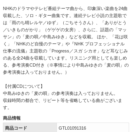
NHKのドラマやテレビ番組テーマ曲から、印象深い楽曲を24曲
収載した、ソロ・ギター曲集です。連続テレビ小説の主題歌で
は「雨のち晴レルヤ／ゆず」（ごちそうさん）、「ありがとう
／いきものがかり」（ゲゲゲの女房）、さらに、話題の「マッ
サン」の「麦の唄／中島みゆき」などを収載。 ほか、「花は咲
く」「NHKのど自慢のテーマ」や『NHK プロフェッショナル
仕事の流儀』主題歌の「Progress／スガ シカオ」など耳なじみ
のある全24曲を収載しています。リスニング用としても楽しめ
る、参考演奏CD付き（※事情により中島みゆきの「麦の唄」の
参考演奏は入っておりません。）
【付属CDについて】
中島みゆきの「麦の唄」の参考演奏は入っておりません。
収録時間の都合で、リピート等を省略している曲がございま
す。
商品情報
商品コード
GTL01091316