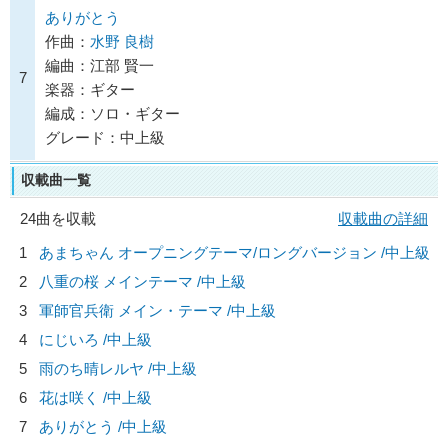
ありがとう
作曲：
水野 良樹
編曲：江部 賢一
7
楽器：ギター
編成：ソロ・ギター
グレード：中上級
収載曲一覧
24曲を収載
収載曲の詳細
1
あまちゃん オープニングテーマ/ロングバージョン /中上級
2
八重の桜 メインテーマ /中上級
3
軍師官兵衛 メイン・テーマ /中上級
4
にじいろ /中上級
5
雨のち晴レルヤ /中上級
6
花は咲く /中上級
7
ありがとう /中上級