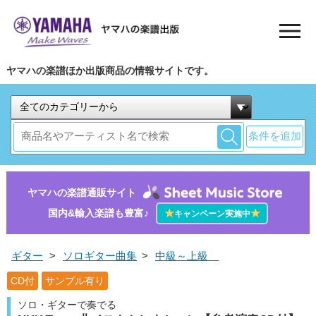
ヤマハの楽譜ほか出版商品の情報サイトです。
条件を追加
ヤマハの楽譜通販サイト
国内&輸入楽譜も豊富♪
★
★
キャンペーン実施中
ギター
>
ソロギター曲集
>
中級～上級
CD付
サンプル有り
ソロ・ギターで奏でる