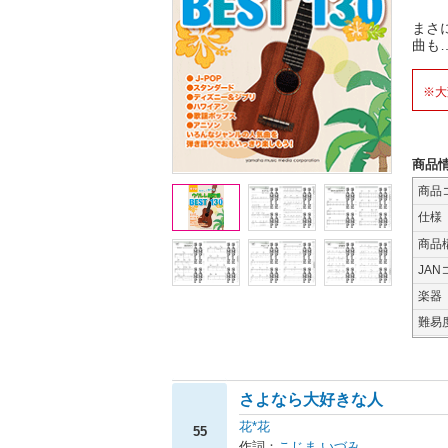
まさ
曲も
※大
商品
商品
仕様
商品
JAN
楽器
難易
さよなら大好きな人
花*花
55
作詞：
こじま いづみ