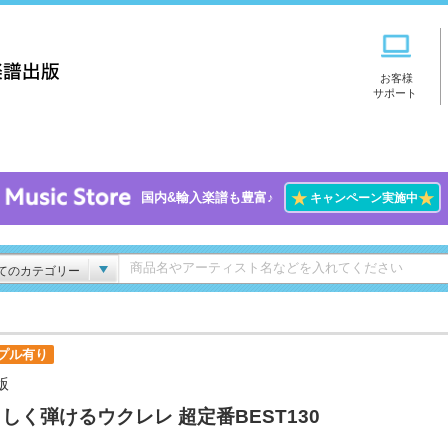
お客様
サポート
★
★
国内&輸入楽譜も豊富♪
キャンペーン実施中
てのカテゴリー
プル有り
版
しく弾けるウクレレ 超定番BEST130