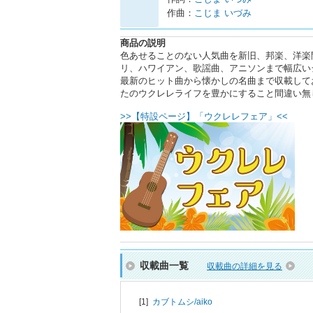
作曲：
こじま いづみ
商品の説明
色あせることのない人気曲を新旧、邦楽、洋楽問
リ、ハワイアン、歌謡曲、アニソンまで幅広い
最新のヒット曲から懐かしの名曲まで収載して
たのウクレレライフを豊かにすること間違い無
>>【特設ページ】「ウクレレフェア」<<
収載曲一覧
収載曲の詳細を見る
[1]
カブトムシ/
aiko