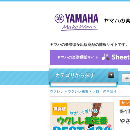
ヤマハの楽譜ほか出版商品の情報サイトです。
ヤマハの楽譜通販サイト
カテゴリから探す
全
ウクレレ
>
ウクレレ曲集
>
ソロ・弾き語り
サン
保存
やさ