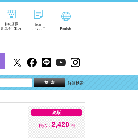
特約店様
広告
書店様ご案内
について
English
詳細検索
絶版
2,420
税込：
円