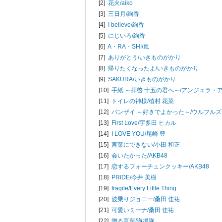
[2]
花火/
aiko
[3]
三日月/
絢香
[4]
I believe/
絢香
[5]
にじいろ/
絢香
[6]
A・RA・SHI/
嵐
[7]
ありがとう/
いきものがかり
[8]
帰りたくなったよ/
いきものがかり
[9]
SAKURA/
いきものがかり
[10]
手紙 ～拝啓 十五の君へ～/
アンジェラ・
[11]
トイレの神様/
植村 花菜
[12]
バンザイ ～好きでよかった～/
ウルフルズ
[13]
First Love/
宇多田 ヒカル
[14]
I LOVE YOU/
尾崎 豊
[15]
言葉にできない/
小田 和正
[16]
会いたかった/
AKB48
[17]
恋するフォーチュンクッキー/
AKB48
[18]
PRIDE/
今井 美樹
[19]
fragile/
Every Little Thing
[20]
波乗りジョニー/
桑田 佳祐
[21]
可愛いミーナ/
桑田 佳祐
[22]
贈る言葉/
海援隊