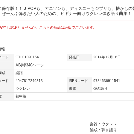
に保存版！！ J-POPも、アニソンも、ディズニーもジブリも、懐かしの
…ぜーんぶ弾きたい人のための、ビギナー向けウクレレ弾き語り曲集！
変申し訳ありませんが、こちらの商品は絶版でございます。
情報
コード
GTL01091154
発売日
2014年12月18日
AB判/340ページ
構成
楽譜
コード
4947817249313
ISBNコード
9784636911541
ウクレレ
編成
弾き語り
度
初中級
楽器：ウクレレ
編成：弾き語り