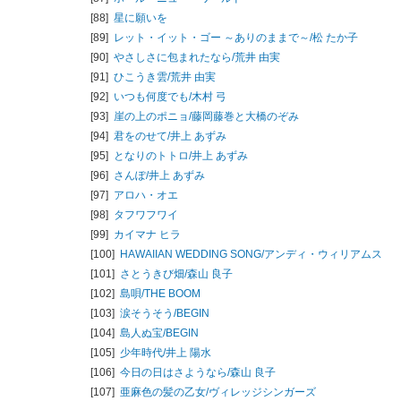
[88]
星に願いを
[89]
レット・イット・ゴー ～ありのままで～/
松 たか子
[90]
やさしさに包まれたなら/
荒井 由実
[91]
ひこうき雲/
荒井 由実
[92]
いつも何度でも/
木村 弓
[93]
崖の上のポニョ/
藤岡藤巻と大橋のぞみ
[94]
君をのせて/
井上 あずみ
[95]
となりのトトロ/
井上 あずみ
[96]
さんぽ/
井上 あずみ
[97]
アロハ・オエ
[98]
タフワフワイ
[99]
カイマナ ヒラ
[100]
HAWAIIAN WEDDING SONG/
アンディ・ウィリアムス
[101]
さとうきび畑/
森山 良子
[102]
島唄/
THE BOOM
[103]
涙そうそう/
BEGIN
[104]
島人ぬ宝/
BEGIN
[105]
少年時代/
井上 陽水
[106]
今日の日はさようなら/
森山 良子
[107]
亜麻色の髪の乙女/
ヴィレッジシンガーズ