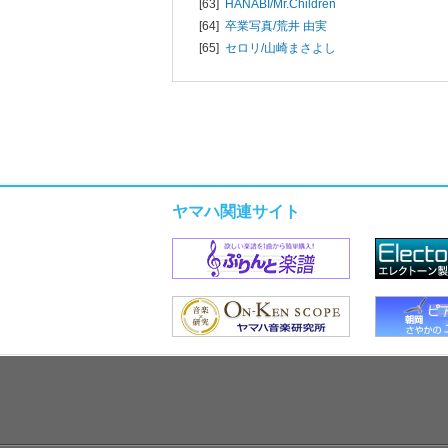
[63]
HANABI/
Mr.Children
[64]
卒業写真/
荒井 由実
[65]
セロリ/
山崎まさよし
ヤマハ関連サイト