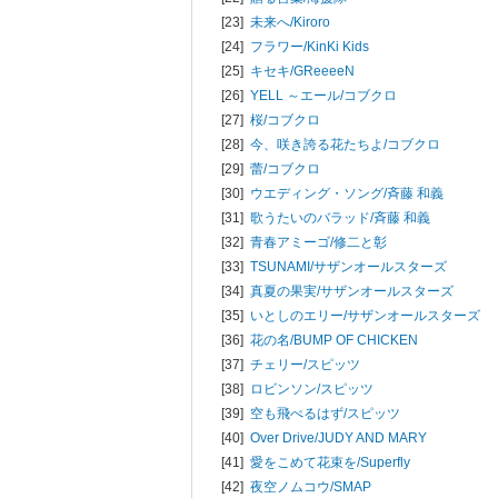
[23]
未来へ/
Kiroro
[24]
フラワー/
KinKi Kids
[25]
キセキ/
GReeeeN
[26]
YELL ～エール/
コブクロ
[27]
桜/
コブクロ
[28]
今、咲き誇る花たちよ/
コブクロ
[29]
蕾/
コブクロ
[30]
ウエディング・ソング/
斉藤 和義
[31]
歌うたいのバラッド/
斉藤 和義
[32]
青春アミーゴ/
修二と彰
[33]
TSUNAMI/
サザンオールスターズ
[34]
真夏の果実/
サザンオールスターズ
[35]
いとしのエリー/
サザンオールスターズ
[36]
花の名/
BUMP OF CHICKEN
[37]
チェリー/
スピッツ
[38]
ロビンソン/
スピッツ
[39]
空も飛べるはず/
スピッツ
[40]
Over Drive/
JUDY AND MARY
[41]
愛をこめて花束を/
Superfly
[42]
夜空ノムコウ/
SMAP