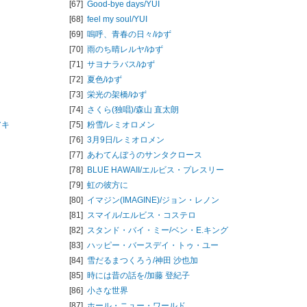
[67]
Good-bye days/
YUI
[68]
feel my soul/
YUI
[69]
嗚呼、青春の日々/
ゆず
[70]
雨のち晴レルヤ/
ゆず
[71]
サヨナラバス/
ゆず
[72]
夏色/
ゆず
[73]
栄光の架橋/
ゆず
[74]
さくら(独唱)/
森山 直太朗
アキ
[75]
粉雪/
レミオロメン
[76]
3月9日/
レミオロメン
[77]
あわてんぼうのサンタクロース
[78]
BLUE HAWAII/
エルビス・プレスリー
[79]
虹の彼方に
[80]
イマジン(IMAGINE)/
ジョン・レノン
[81]
スマイル/
エルビス・コステロ
[82]
スタンド・バイ・ミー/
ベン・E.キング
[83]
ハッピー・バースデイ・トゥ・ユー
[84]
雪だるまつくろう/
神田 沙也加
[85]
時には昔の話を/
加藤 登紀子
[86]
小さな世界
[87]
ホール・ニュー・ワールド