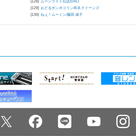
[128]
ムーンライト伝説/
DALI
[129]
おどるポンポコリン/
B.B.クイーンズ
[130]
ねぇ！ムーミン/
藤田 淑子