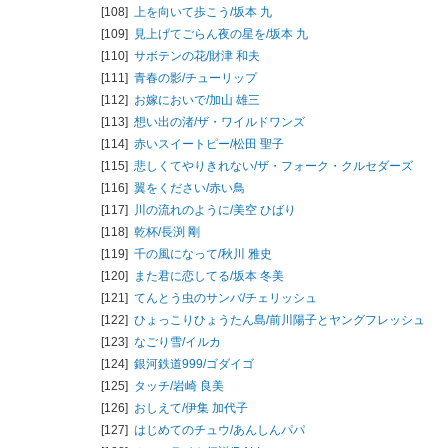
[108]
上を向いて歩こう/
坂本 九
[109]
見上げてごらん夜の星を/
坂本 九
[110]
サボテンの花/
財津 和夫
[111]
青春の影/
チューリップ
[112]
お嫁においで/
加山 雄三
[113]
想い出の渚/
ザ・ワイルドワンズ
[114]
赤いスイートピー/
松田 聖子
[115]
悲しくてやりきれない/
ザ・フォーク・クルセダーズ
[116]
翼をください/
赤い鳥
[117]
川の流れのように/
美空 ひばり
[118]
乾杯/
長渕 剛
[119]
千の風になって/
秋川 雅史
[120]
また君に恋してる/
坂本 冬美
[121]
てんとう虫のサンバ/
チェリッシュ
[122]
ひょっこりひょうたん島/
前川陽子とヤングフレッシュ
[123]
なごり雪/
イルカ
[124]
銀河鉄道999/
ゴダイゴ
[125]
タッチ/
岩崎 良美
[126]
おしえて/
伊集 加代子
[127]
はじめてのチュウ/
あんしんパパ