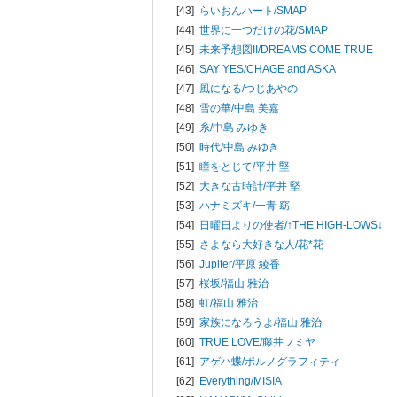
[43]
らいおんハート/
SMAP
[44]
世界に一つだけの花/
SMAP
[45]
未来予想図II/
DREAMS COME TRUE
[46]
SAY YES/
CHAGE and ASKA
[47]
風になる/
つじあやの
[48]
雪の華/
中島 美嘉
[49]
糸/
中島 みゆき
[50]
時代/
中島 みゆき
[51]
瞳をとじて/
平井 堅
[52]
大きな古時計/
平井 堅
[53]
ハナミズキ/
一青 窈
[54]
日曜日よりの使者/
↑THE HIGH-LOWS↓
[55]
さよなら大好きな人/
花*花
[56]
Jupiter/
平原 綾香
[57]
桜坂/
福山 雅治
[58]
虹/
福山 雅治
[59]
家族になろうよ/
福山 雅治
[60]
TRUE LOVE/
藤井フミヤ
[61]
アゲハ蝶/
ポルノグラフィティ
[62]
Everything/
MISIA