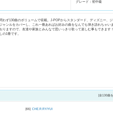
グレード：初中級
わず130曲のボリュームで収載。J-POPからスタンダード、ディズニー、ジ
ジャンルをカバーし、これ一冊あればお好みの曲をなんでも弾き語れちゃい
おりますので、友達や家族とみんなで思いっきり歌って楽しむ事もできます
しの1冊です。
[全130曲
[66]
CHE.R.RY/
YUI