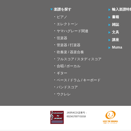
楽譜を探す
輸入楽譜特
ピアノ
書籍
エレクトーン
雑誌
ヤマハグレード関連
文具
弦楽器
講座
管楽器 / 打楽器
Muma
吹奏楽 / 器楽合奏
フルスコア / スタディスコア
合唱 / ボーカル
ギター
ベース / ドラム / キーボード
バンドスコア
ウクレレ
JASRAC許諾番号：
6523417007Y31018