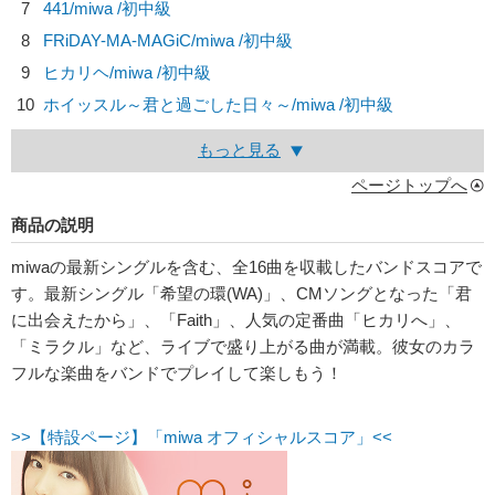
7
441/
miwa
/初中級
8
FRiDAY-MA-MAGiC/
miwa
/初中級
9
ヒカリヘ/
miwa
/初中級
10
ホイッスル～君と過ごした日々～/
miwa
/初中級
もっと見る
ページトップへ
商品の説明
miwaの最新シングルを含む、全16曲を収載したバンドスコアで
す。最新シングル「希望の環(WA)」、CMソングとなった「君
に出会えたから」、「Faith」、人気の定番曲「ヒカリへ」、
「ミラクル」など、ライブで盛り上がる曲が満載。彼女のカラ
フルな楽曲をバンドでプレイして楽しもう！
>>【特設ページ】「miwa オフィシャルスコア」<<