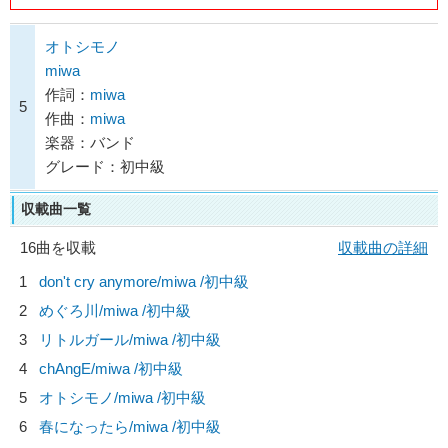
オトシモノ
miwa
作詞：
miwa
5
作曲：
miwa
楽器：バンド
グレード：初中級
収載曲一覧
16曲を収載
収載曲の詳細
1
don't cry anymore/
miwa
/初中級
2
めぐろ川/
miwa
/初中級
3
リトルガール/
miwa
/初中級
4
chAngE/
miwa
/初中級
5
オトシモノ/
miwa
/初中級
6
春になったら/
miwa
/初中級