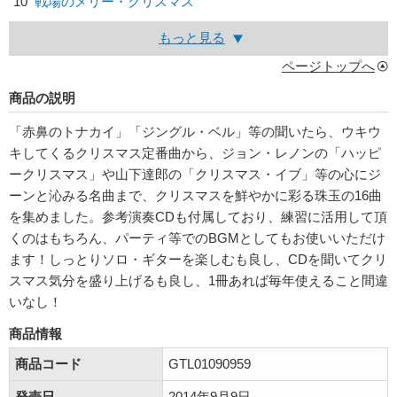
10
戦場のメリー・クリスマス
もっと見る
ページトップへ
商品の説明
「赤鼻のトナカイ」「ジングル・ベル」等の聞いたら、ウキウ
キしてくるクリスマス定番曲から、ジョン・レノンの「ハッピ
ークリスマス」や山下達郎の「クリスマス・イブ」等の心にジ
ーンと沁みる名曲まで、クリスマスを鮮やかに彩る珠玉の16曲
を集めました。参考演奏CDも付属しており、練習に活用して頂
くのはもちろん、パーティ等でのBGMとしてもお使いいただけ
ます！しっとりソロ・ギターを楽しむも良し、CDを聞いてクリ
スマス気分を盛り上げるも良し、1冊あれば毎年使えること間違
いなし！
商品情報
商品コード
GTL01090959
発売日
2014年9月9日