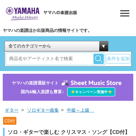
ヤマハの楽譜ほか出版商品の情報サイトです。
条件を追加
ヤマハの楽譜通販サイト
国内&輸入楽譜も豊富♪
★
★
キャンペーン実施中
ギター
>
ソロギター曲集
>
中級～上級
CD付
ソロ・ギターで楽しむ クリスマス・ソング【CD付】