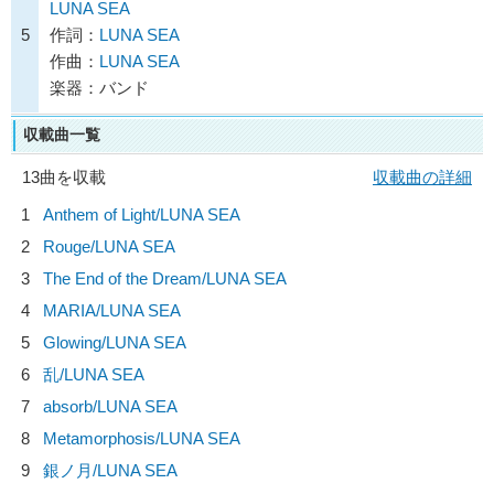
LUNA SEA
5
作詞：
LUNA SEA
作曲：
LUNA SEA
楽器：バンド
収載曲一覧
13曲を収載
収載曲の詳細
1
Anthem of Light/
LUNA SEA
2
Rouge/
LUNA SEA
3
The End of the Dream/
LUNA SEA
4
MARIA/
LUNA SEA
5
Glowing/
LUNA SEA
6
乱/
LUNA SEA
7
absorb/
LUNA SEA
8
Metamorphosis/
LUNA SEA
9
銀ノ月/
LUNA SEA