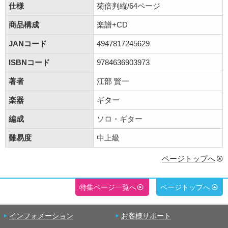
仕様
菊倍判縦/64ページ
商品構成
楽譜+CD
JANコード
4947817245629
ISBNコード
9784636903973
著者
江部 賢一
楽器
ギター
編成
ソロ・ギター
難易度
中上級
ページトップへ
特集ページ一覧へ
ページトップへ
インフォメーション
お客様サポート