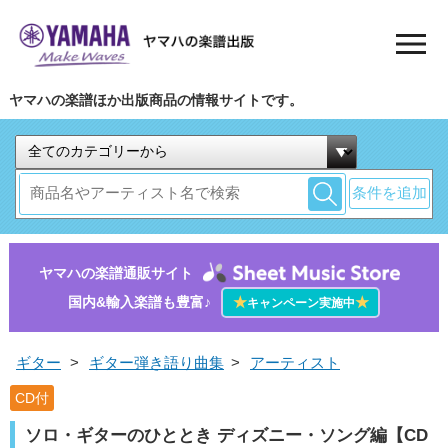
ヤマハの楽譜ほか出版商品の情報サイトです。
条件を追加
ヤマハの楽譜通販サイト
国内&輸入楽譜も豊富♪
★
★
キャンペーン実施中
ギター
>
ギター弾き語り曲集
>
アーティスト
CD付
ソロ・ギターのひととき ディズニー・ソング編【CD