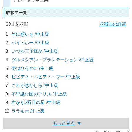
グレード：中上級
収載曲一覧
30曲を収載
収載曲の詳細
1
星に願いを /中上級
2
ハイ・ホー /中上級
3
いつか王子様が /中上級
4
ダルメシアン・プランテーション /中上級
5
夢はひそかに /中上級
6
ビビディ・バビディ・ブー /中上級
7
これが恋かしら /中上級
8
不思議の国のアリス /中上級
9
右から2番目の星 /中上級
10
ララルー /中上級
もっと見る