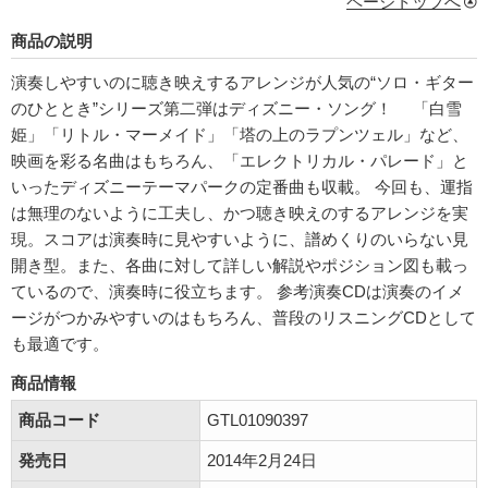
ページトップへ
商品の説明
演奏しやすいのに聴き映えするアレンジが人気の“ソロ・ギター
のひととき”シリーズ第二弾はディズニー・ソング！ 「白雪
姫」「リトル・マーメイド」「塔の上のラプンツェル」など、
映画を彩る名曲はもちろん、「エレクトリカル・パレード」と
いったディズニーテーマパークの定番曲も収載。 今回も、運指
は無理のないように工夫し、かつ聴き映えのするアレンジを実
現。スコアは演奏時に見やすいように、譜めくりのいらない見
開き型。また、各曲に対して詳しい解説やポジション図も載っ
ているので、演奏時に役立ちます。 参考演奏CDは演奏のイメ
ージがつかみやすいのはもちろん、普段のリスニングCDとして
も最適です。
商品情報
商品コード
GTL01090397
発売日
2014年2月24日