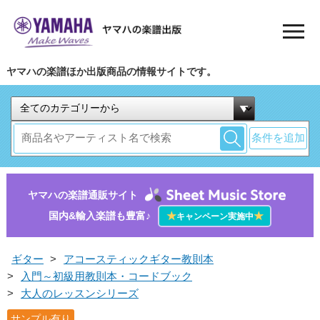
ヤマハの楽譜ほか出版商品の情報サイトです。
条件を追加
ヤマハの楽譜通販サイト
国内&輸入楽譜も豊富♪
★
★
キャンペーン実施中
ギター
>
アコースティックギター教則本
>
入門～初級用教則本・コードブック
>
大人のレッスンシリーズ
サンプル有り