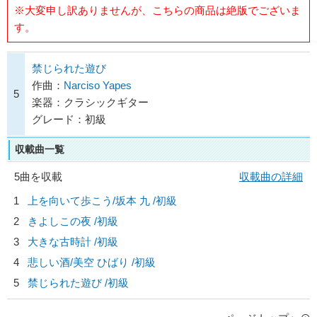
※大変申し訳ありませんが、こちらの商品は絶版でございま
す。
禁じられた遊び
作曲：
Narciso Yapes
5
楽器：クラシックギター
グレード：初級
収載曲一覧
5曲を収載
収載曲の詳細
1
上を向いて歩こう/
坂本 九
/初級
2
きよしこの夜 /初級
3
大きな古時計 /初級
4
悲しい酒/
美空 ひばり
/初級
5
禁じられた遊び /初級