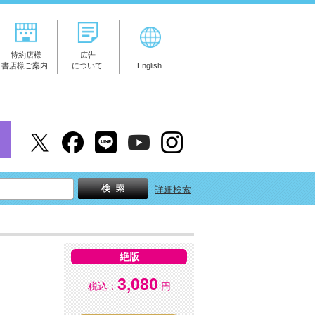
特約店様
広告
書店様ご案内
について
English
詳細検索
絶版
3,080
税込：
円