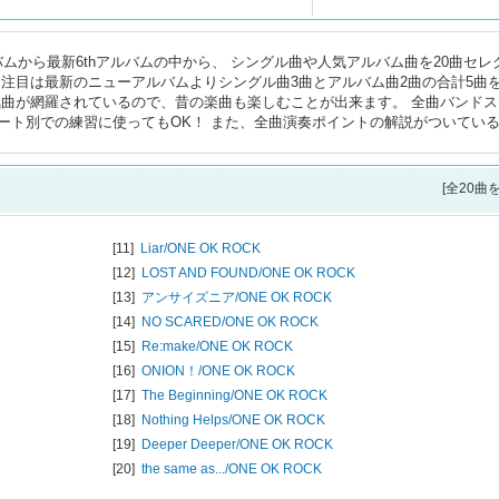
アルバムから最新6thアルバムの中から、 シングル曲や人気アルバム曲を20曲セレ
 注目は最新のニューアルバムよりシングル曲3曲とアルバム曲2曲の合計5曲
気曲が網羅されているので、昔の楽曲も楽しむことが出来ます。 全曲バンドス
ート別での練習に使ってもOK！ また、全曲演奏ポイントの解説がついてい
[全20曲
[11]
Liar/
ONE OK ROCK
[12]
LOST AND FOUND/
ONE OK ROCK
[13]
アンサイズニア/
ONE OK ROCK
[14]
NO SCARED/
ONE OK ROCK
[15]
Re:make/
ONE OK ROCK
[16]
ONION！/
ONE OK ROCK
[17]
The Beginning/
ONE OK ROCK
[18]
Nothing Helps/
ONE OK ROCK
[19]
Deeper Deeper/
ONE OK ROCK
[20]
the same as.../
ONE OK ROCK