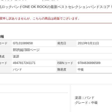
気ロックバンドONE OK ROCKの最新ベストセレクションバンドスコア
変申し訳ありませんが、こちらの商品は絶版でございます。
情報
コード
GTL01089658
発売日
2013年3月11日
B5判縦/300ページ
構成
楽譜
コード
4947817241171
ISBNコード
9784636896589
バンド
難易度
中級
楽器：バンド
グレード：中級