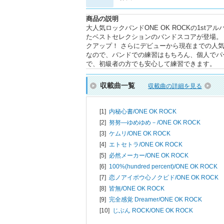
商品の説明
大人気ロックバンドONE OK ROCKの1st
たベストセレクションのバンドスコアが登場。
クアップ！ さらにデビューから現在までの人
なので、バンドでの練習はもちろん、個人でパ
で、初級者の方でも安心して練習できます。
収載曲一覧
収載曲の詳細を見る
[1]
内秘心書/
ONE OK ROCK
[2]
努努―ゆめゆめ－/
ONE OK ROCK
[3]
ケムリ/
ONE OK ROCK
[4]
エトセトラ/
ONE OK ROCK
[5]
必然メーカー/
ONE OK ROCK
[6]
100%(hundred percent)/
ONE OK ROCK
[7]
恋ノアイボウ心ノクピド/
ONE OK ROCK
[8]
皆無/
ONE OK ROCK
[9]
完全感覚 Dreamer/
ONE OK ROCK
[10]
じぶん ROCK/
ONE OK ROCK