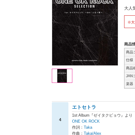
大人
※大
商品
商品
仕様
商品
JAN
楽器
エトセトラ
1st Album『ゼイタクビョウ』より
4
ONE OK ROCK
作詞：
Taka
作曲：
Taka/Alex