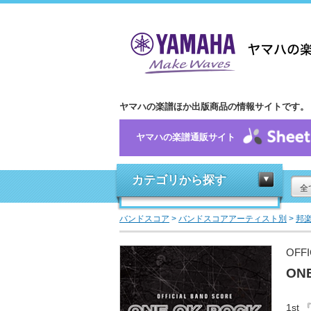
ヤマハの楽譜ほか出版商品の情報サイトです。
ヤマハの楽譜通販サイト
カテゴリから探す
全
バンドスコア
>
バンドスコアアーティスト別
>
邦
OFFI
ON
1st