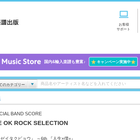
お客様
サポート
★
★
国内&輸入楽譜も豊富♪
キャンペーン実施中
てのカテゴリー
楽
CIAL BAND SCORE
E OK ROCK SELECTION
 『ゼイタクビョウ』 ～6th 『人生×僕=』