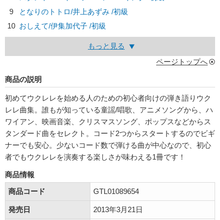
9
となりのトトロ/
井上あずみ
/初級
10
おしえて/
伊集加代子
/初級
もっと見る
ページトップへ
商品の説明
初めてウクレレを始める人のための初心者向けの弾き語りウク
レレ曲集。誰もが知っている童謡/唱歌、アニメソングから、ハ
ワイアン、映画音楽、クリスマスソング、ポップスなどからス
タンダード曲をセレクト。コード2つからスタートするのでビギ
ナーでも安心。少ないコード数で弾ける曲が中心なので、初心
者でもウクレレを演奏する楽しさが味わえる1冊です！
商品情報
商品コード
GTL01089654
発売日
2013年3月21日