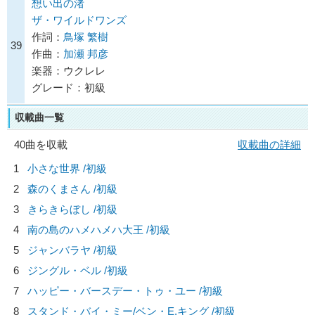
想い出の渚
ザ・ワイルドワンズ
作詞：
鳥塚 繁樹
39
作曲：
加瀬 邦彦
楽器：ウクレレ
グレード：初級
収載曲一覧
40曲を収載
収載曲の詳細
1
小さな世界 /初級
2
森のくまさん /初級
3
きらきらぼし /初級
4
南の島のハメハメハ大王 /初級
5
ジャンバラヤ /初級
6
ジングル・ベル /初級
7
ハッピー・バースデー・トゥ・ユー /初級
8
スタンド・バイ・ミー/
ベン・E.キング
/初級