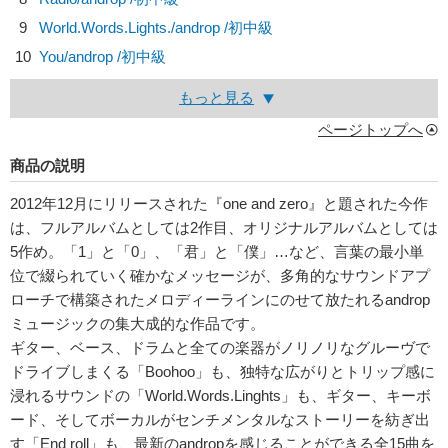
9
World.Words.Lights./
androp
/初中級
10
You/
androp
/初中級
もっと見る
ページトップへ
商品の説明
2012年12月にリリースされた『one and zero』と題された今作
は、フルアルバムとしては2作目、オリジナルアルバムとしては
5作め。「1」と「0」、「君」と「僕」…など、言葉の最小単
位で綴られていく確かなメッセージが、多角的なサウンドアプ
ローチで構築されたメロディーラインにのせて放たれるandrop
ミュージックの集大成的な作品です。
ギター、ベース、ドラムと全ての楽器がノリノリなグルーヴで
ドライブしまくる「Boohoo」も、独特な広がりとトリップ感に
浸れるサウンドの「World.Words.Linghts」も、ギター、キーボ
ード、そしてボーカルがセンチメンタルなストーリーを紡ぎ出
す「End roll」も、最新のandropを感じることができる全15曲を