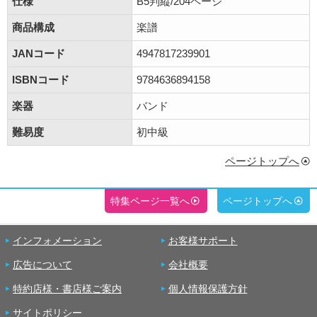
仕様
B5判縦/204ページ
商品構成
楽譜
JANコード
4947817239901
ISBNコード
9784636894158
楽器
バンド
難易度
初中級
ページトップへ
特集ページ一覧へ
ページトップへ
インフォメーション
お客様サポート
広告について
会社概要
特約店様・書店様ご案内
個人情報保護方針
サイトポリシー