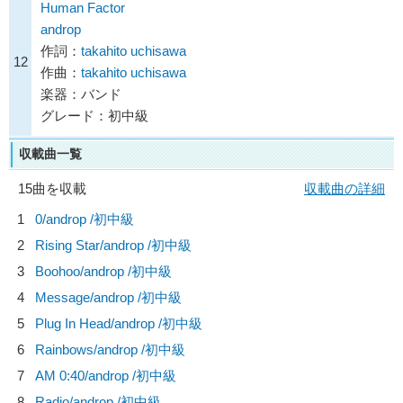
Human Factor
androp
作詞：
takahito uchisawa
12
作曲：
takahito uchisawa
楽器：バンド
グレード：初中級
収載曲一覧
15曲を収載
収載曲の詳細
1
0/
androp
/初中級
2
Rising Star/
androp
/初中級
3
Boohoo/
androp
/初中級
4
Message/
androp
/初中級
5
Plug In Head/
androp
/初中級
6
Rainbows/
androp
/初中級
7
AM 0:40/
androp
/初中級
8
Radio/
androp
/初中級