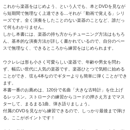
これから楽器をはじめよう、という人でも、本とDVDを見なが
ら短期間で無理なく上達できる…それが「動画で覚える」シリ
ーズです。全く演奏をしたことのない楽器のことなど、誰だっ
て何もわかりません。
しかし本書には、楽器の持ち方からチューニング方法はもちろ
ん、基本的な演奏方法が詳しく書かれているので、自分のペー
スで無理なく、できるところから練習をはじめられます。
ウクレレは形も小さく可愛らしい楽器で、年齢や男女を問わ
ず、幅広い世代に人気の楽器です。楽器ひとつで気軽に始める
ことができ、弦も4本なのでギターよりも簡単に弾くことができ
ます。
本書一番のお薦めは、120分で名曲「大きな古時計」を仕上げ
るレッスン。ストロークの練習からコードの押さえ方までマス
ターして、まるまる1曲、弾き語りましょう。
付属のDVDを見ながら練習できるので、しっかり最後まで弾け
る。ここがポイントです！