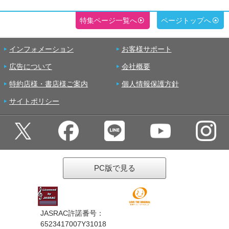
特集ページ一覧へ
ページトップへ
インフォメーション
お客様サポート
広告について
会社概要
特約店様・書店様ご案内
個人情報保護方針
サイトポリシー
PC版で見る
JASRAC許諾番号：
6523417007Y31018