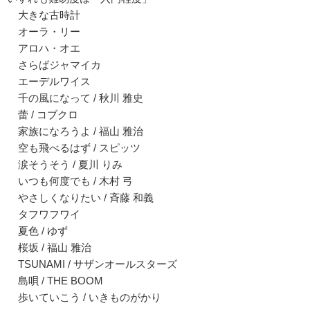
大きな古時計
オーラ・リー
アロハ・オエ
さらばジャマイカ
エーデルワイス
千の風になって / 秋川 雅史
蕾 / コブクロ
家族になろうよ / 福山 雅治
空も飛べるはず / スピッツ
涙そうそう / 夏川 りみ
いつも何度でも / 木村 弓
やさしくなりたい / 斉藤 和義
タフワフワイ
夏色 / ゆず
桜坂 / 福山 雅治
TSUNAMI / サザンオールスターズ
島唄 / THE BOOM
歩いていこう / いきものがかり