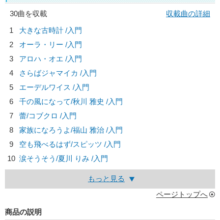
30曲を収載
収載曲の詳細
1
大きな古時計 /入門
2
オーラ・リー /入門
3
アロハ・オエ /入門
4
さらばジャマイカ /入門
5
エーデルワイス /入門
6
千の風になって/
秋川 雅史
/入門
7
蕾/
コブクロ
/入門
8
家族になろうよ/
福山 雅治
/入門
9
空も飛べるはず/
スピッツ
/入門
10
涙そうそう/
夏川 りみ
/入門
もっと見る
ページトップへ
商品の説明