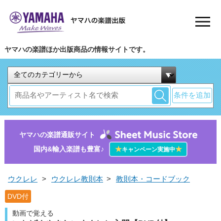
ヤマハの楽譜ほか出版商品の情報サイトです。
条件を追加
ヤマハの楽譜通販サイト
国内&輸入楽譜も豊富♪
★
★
キャンペーン実施中
ウクレレ
>
ウクレレ教則本
>
教則本・コードブック
DVD付
動画で覚える