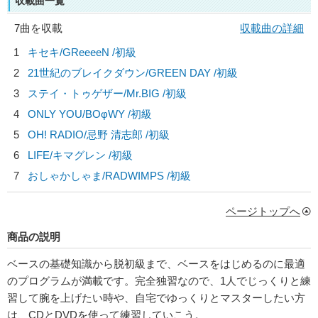
収載曲一覧
7曲を収載
収載曲の詳細
1
キセキ/
GReeeeN
/初級
2
21世紀のブレイクダウン/
GREEN DAY
/初級
3
ステイ・トゥゲザー/
Mr.BIG
/初級
4
ONLY YOU/
BOφWY
/初級
5
OH! RADIO/
忌野 清志郎
/初級
6
LIFE/
キマグレン
/初級
7
おしゃかしゃま/
RADWIMPS
/初級
ページトップへ
商品の説明
ベースの基礎知識から脱初級まで、ベースをはじめるのに最適
のプログラムが満載です。完全独習なので、1人でじっくりと練
習して腕を上げたい時や、自宅でゆっくりとマスターしたい方
は、CDとDVDを使って練習していこう。