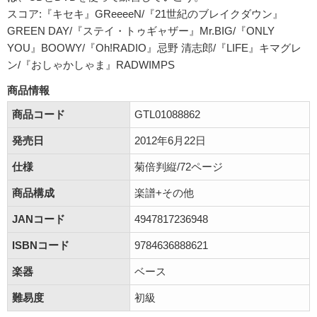
スコア:『キセキ』GReeeeN/『21世紀のブレイクダウン』
GREEN DAY/『ステイ・トゥギャザー』Mr.BIG/『ONLY
YOU』BOOWY/『Oh!RADIO』忌野 清志郎/『LIFE』キマグレ
ン/『おしゃかしゃま』RADWIMPS
商品情報
商品コード
GTL01088862
発売日
2012年6月22日
仕様
菊倍判縦/72ページ
商品構成
楽譜+その他
JANコード
4947817236948
ISBNコード
9784636888621
楽器
ベース
難易度
初級