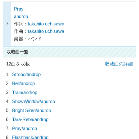
Pray
androp
7
作詞：
takahito uchisawa
作曲：
takahito uchisawa
楽器：バンド
収載曲一覧
12曲を収載
収載曲の詳細
1
Strobo/
androp
2
Bell/
androp
3
Train/
androp
4
ShowWindow/
androp
5
Bright Siren/
androp
6
Tara-Reba/
androp
7
Pray/
androp
8
Flashback/
androp