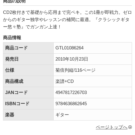
商品の説明
CD2枚付きで基礎から応用まで完ペキ。この1冊が即戦力。ゼロ
からのギター独学やレッスンの補間に最適。『クラシックギタ
ー悠々塾』でガンガン上達！
商品情報
商品コード
GTL01086264
発売日
2010年10月23日
仕様
菊倍判縦/116ページ
商品構成
楽譜+CD
JANコード
4947817226703
ISBNコード
9784636862645
楽器
ギター
ページトップへ