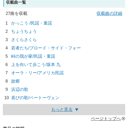
収載曲一覧
27曲を収載
収載曲の詳細
1
かっこう /
民謡・童謡
2
ちょうちょう
3
さくらさくら
4
若者たち/
ブロード・サイド・フォー
5
峠の我が家/
民謡・童謡
6
上を向いて歩こう/
坂本 九
7
オーラ・リー/
アメリカ民謡
8
故郷
9
浜辺の歌
10
喜びの歌/
ベートーヴェン
もっと見る
ページトップへ