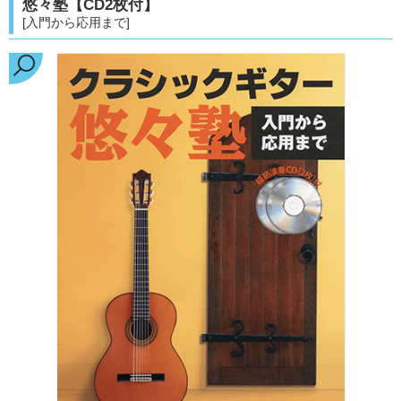
悠々塾【CD2枚付】
[入門から応用まで]