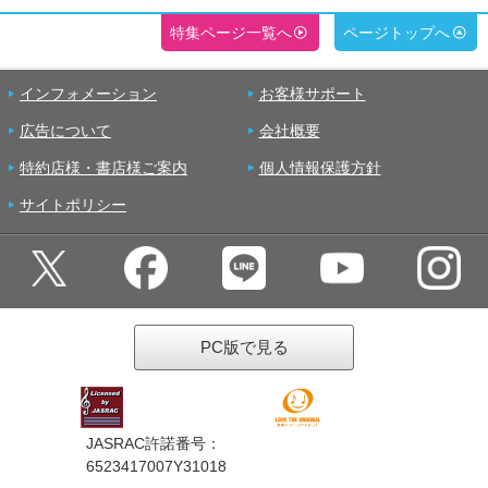
特集ページ一覧へ
ページトップへ
インフォメーション
お客様サポート
広告について
会社概要
特約店様・書店様ご案内
個人情報保護方針
サイトポリシー
PC版で見る
JASRAC許諾番号：
6523417007Y31018