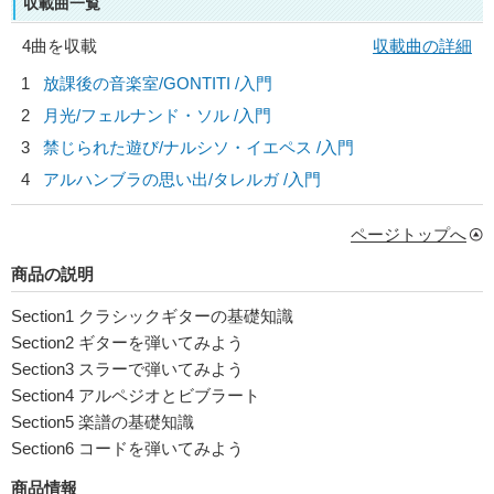
収載曲一覧
4曲を収載
収載曲の詳細
1
放課後の音楽室/
GONTITI
/入門
2
月光/
フェルナンド・ソル
/入門
3
禁じられた遊び/
ナルシソ・イエペス
/入門
4
アルハンブラの思い出/
タレルガ
/入門
ページトップへ
商品の説明
Section1 クラシックギターの基礎知識
Section2 ギターを弾いてみよう
Section3 スラーで弾いてみよう
Section4 アルペジオとビブラート
Section5 楽譜の基礎知識
Section6 コードを弾いてみよう
商品情報