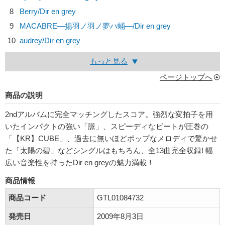
8
Berry/
Dir en grey
9
MACABRE―揚羽ノ羽ノ夢ハ蛹―/
Dir en grey
10
audrey/
Dir en grey
もっと見る
ページトップへ
商品の説明
2ndアルバムに完全マッチングしたスコア。強烈な変拍子を用
いたインパクトの強い「脈」、スピーディなビートが圧巻の
「【KR】CUBE」、過去に無いほどポップなメロディで驚かせ
た「太陽の碧」などシングルはもちろん、全13曲完全収録! 幅
広い音楽性を持ったDir en greyの魅力満載！
商品情報
商品コード
GTL01084732
発売日
2009年8月3日