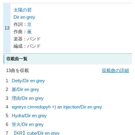
太陽の碧
Dir en grey
作詞：
京
13
作曲：
薫
楽器：バンド
編成：バンド
収載曲一覧
13曲を収載
収載曲の詳細
1
Deity/
Dir en grey
2
脈/
Dir en grey
3
理由/
Dir en grey
4
egnirys cimredopyh +) an injection/
Dir en grey
5
Hydra/
Dir en grey
6
蛍火/
Dir en grey
7
【KR】cube/
Dir en grey