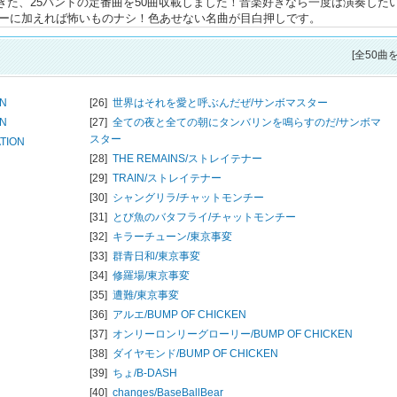
出てきた、25バンドの定番曲を50曲収載しました！音楽好きなら一度は演奏した
リーに加えれば怖いものナシ！色あせない名曲が目白押しです。
[全50曲
ON
[26]
世界はそれを愛と呼ぶんだぜ/
サンボマスター
ON
[27]
全ての夜と全ての朝にタンバリンを鳴らすのだ/
サンボマ
スター
TION
[28]
THE REMAINS/
ストレイテナー
[29]
TRAIN/
ストレイテナー
[30]
シャングリラ/
チャットモンチー
[31]
とび魚のバタフライ/
チャットモンチー
[32]
キラーチューン/
東京事変
[33]
群青日和/
東京事変
[34]
修羅場/
東京事変
[35]
遭難/
東京事変
[36]
アルエ/
BUMP OF CHICKEN
[37]
オンリーロンリーグローリー/
BUMP OF CHICKEN
[38]
ダイヤモンド/
BUMP OF CHICKEN
[39]
ちょ/
B-DASH
[40]
changes/
BaseBallBear