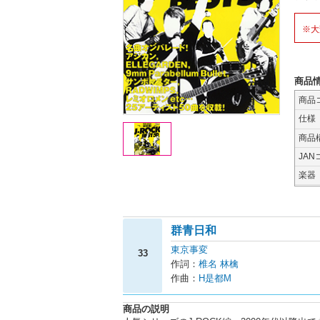
※大
商品
商品
仕様
商品
JAN
楽器
群青日和
東京事変
33
作詞：
椎名 林檎
作曲：
H是都M
商品の説明