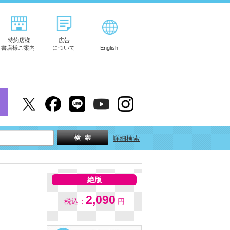
特約店様
広告
書店様ご案内
について
English
詳細検索
絶版
2,090
税込：
円
！