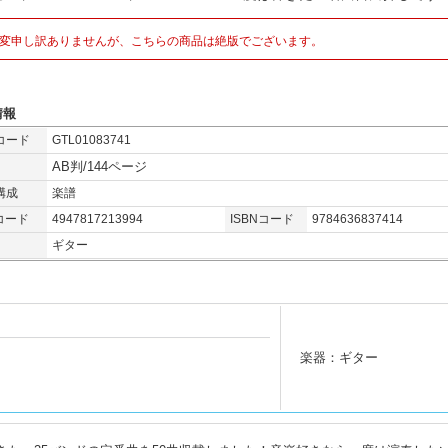
変申し訳ありませんが、こちらの商品は絶版でございます。
情報
コード
GTL01083741
AB判/144ページ
構成
楽譜
コード
4947817213994
ISBNコード
9784636837414
ギター
楽器：ギター