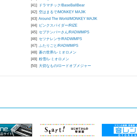
[41]
ドラマチック/
BaseBallBear
[42]
空はまるで/
MONKEY MAJIK
[43]
Around The World/
MONKEY MAJIK
[44]
ピンクスパイダー/
RIZE
[45]
セプテンバーさん/
RADWIMPS
[46]
セツナレンサ/
RADWIMPS
[47]
ふたりごと/
RADWIMPS
[48]
蒼の世界/
レミオロメン
[49]
粉雪/
レミオロメン
[50]
大切なもの/
ロードオブメジャー