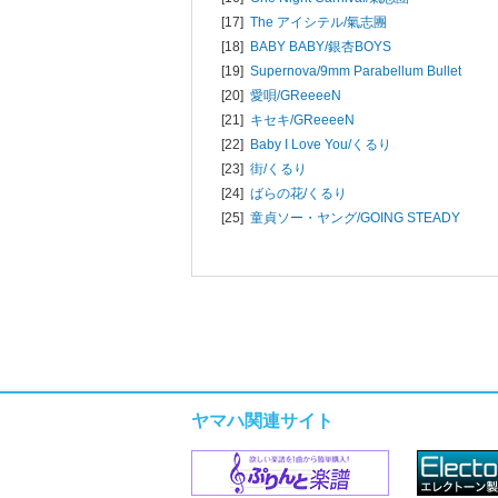
[17]
The アイシテル/
氣志團
[18]
BABY BABY/
銀杏BOYS
[19]
Supernova/
9mm Parabellum Bullet
[20]
愛唄/
GReeeeN
[21]
キセキ/
GReeeeN
[22]
Baby I Love You/
くるり
[23]
街/
くるり
[24]
ばらの花/
くるり
[25]
童貞ソー・ヤング/
GOING STEADY
ヤマハ関連サイト