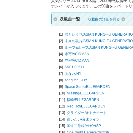
人気シリーズのJ-ROCK編。2000年代以降
ナンバーが入ってます。この50曲をレパート
収載曲一覧
収載曲の詳細を見る
[1]
君という花/
ASIAN KUNG-FU GENERATI
[2]
未来の破片/
ASIAN KUNG-FU GENERATI
[3]
ループ&ループ/
ASIAN KUNG-FU GENERA
[4]
水写/
ACIDMAN
[5]
赤橙/
ACIDMAN
[6]
AM11:00/
HY
[7]
あなた/
HY
[8]
song for…/
HY
[9]
Space Sonic/
ELLEGARDEN
[10]
Missing/
ELLEGARDEN
[11]
指輪/
ELLEGARDEN
[12]
Red Hot/
ELLEGARDEN
[13]
グライダー/
オトナモード
[14]
逢いたい/
音速ライン
[15]
国道二号線/
ガガガSP
[16]
One Night Carnival/
氣志團