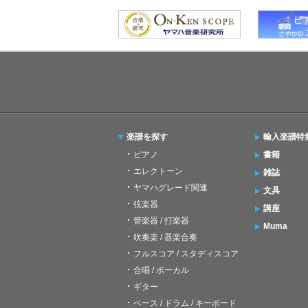
楽譜を探す
輸入楽譜特
ピアノ
書籍
エレクトーン
雑誌
ヤマハグレード関連
文具
弦楽器
講座
管楽器 / 打楽器
Muma
吹奏楽 / 器楽合奏
フルスコア / スタディスコア
合唱 / ボーカル
ギター
ベース / ドラム / キーボード