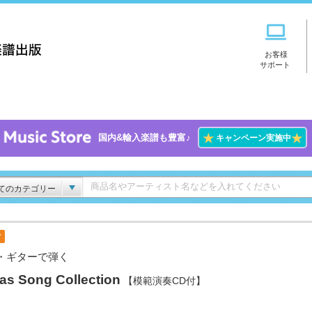
お客様
サポート
★
★
国内&輸入楽譜も豊富♪
キャンペーン実施中
てのカテゴリー
付
・ギターで弾く
as Song Collection
【模範演奏CD付】