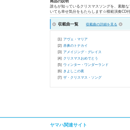
商品の説明
誰もが知っているクリスマスソングを、素敵な
いても幸せ気分をもたらします☆模範演奏CD
収載曲一覧
収載曲の詳細を見る
[1]
アヴェ・マリア
[2]
赤鼻のトナカイ
[3]
アメイジング・グレイス
[4]
クリスマスおめでとう
[5]
ウィンター・ワンダーランド
[6]
きよしこの夜
[7]
ザ・クリスマス・ソング
ヤマハ関連サイト