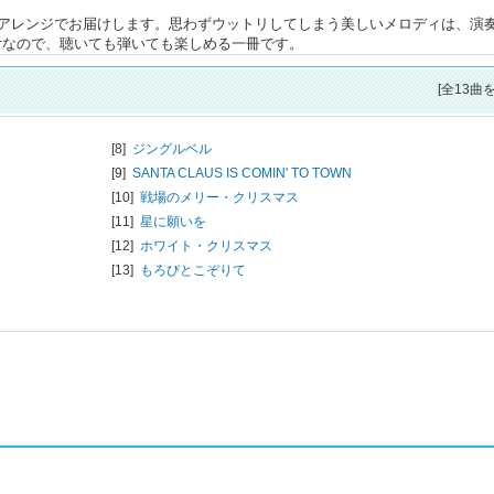
アレンジでお届けします。思わずウットリしてしまう美しいメロディは、演
付なので、聴いても弾いても楽しめる一冊です。
[全13曲
[8]
ジングルベル
[9]
SANTA CLAUS IS COMIN' TO TOWN
[10]
戦場のメリー・クリスマス
[11]
星に願いを
[12]
ホワイト・クリスマス
[13]
もろびとこぞりて