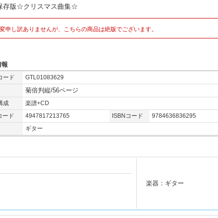
保存版☆クリスマス曲集☆
変申し訳ありませんが、こちらの商品は絶版でございます。
情報
コード
GTL01083629
菊倍判縦/56ページ
構成
楽譜+CD
コード
4947817213765
ISBNコード
9784636836295
ギター
楽器：ギター