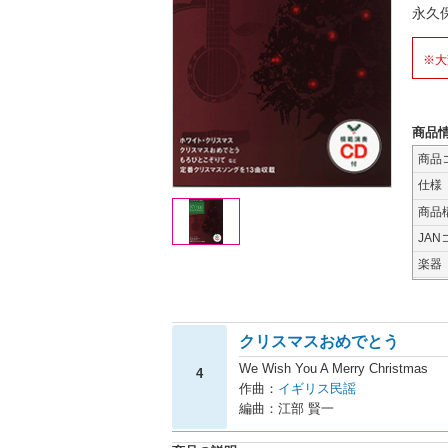
永久
※大
商品
商品
仕様
商品
JAN
楽器
クリスマスおめでとう
We Wish You A Merry Christmas
4
作曲：
イギリス民謡
編曲：江部 賢一