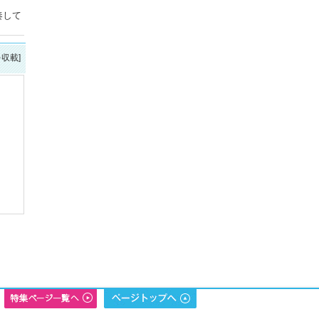
奏して
を収載]