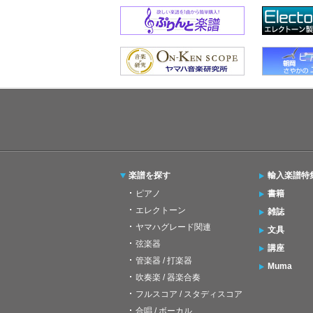
楽譜を探す
輸入楽譜特
ピアノ
書籍
エレクトーン
雑誌
ヤマハグレード関連
文具
弦楽器
講座
管楽器 / 打楽器
Muma
吹奏楽 / 器楽合奏
フルスコア / スタディスコア
合唱 / ボーカル