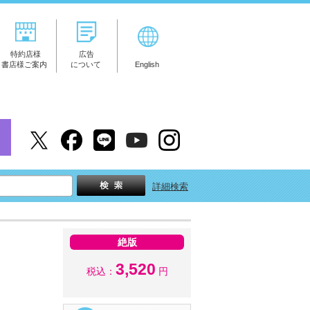
特約店様
広告
書店様ご案内
について
English
詳細検索
絶版
3,520
税込：
円