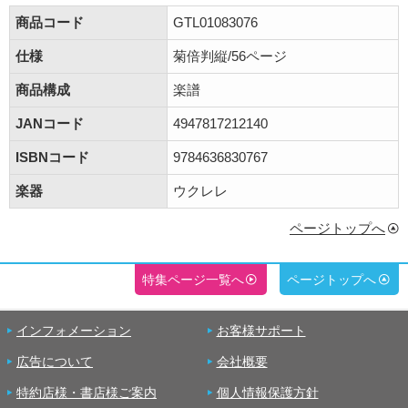
商品コード
GTL01083076
仕様
菊倍判縦/56ページ
商品構成
楽譜
JANコード
4947817212140
ISBNコード
9784636830767
楽器
ウクレレ
ページトップへ
特集ページ一覧へ
ページトップへ
インフォメーション
お客様サポート
広告について
会社概要
特約店様・書店様ご案内
個人情報保護方針