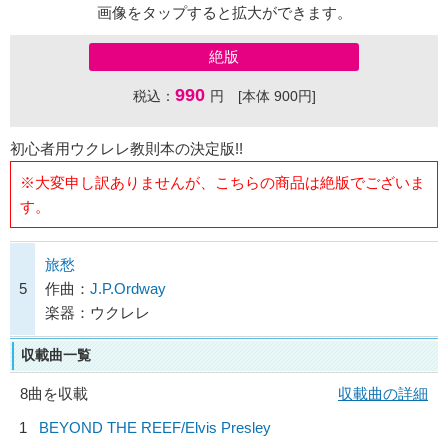
画像をタップすると拡大ができます。
絶版
990
税込：
円 [本体 900円]
初心者用ウクレレ教則本の決定版!!
※大変申し訳ありませんが、こちらの商品は絶版でございま
す。
旅愁
5
作曲：
J.P.Ordway
楽器：ウクレレ
収載曲一覧
8曲を収載
収載曲の詳細
1
BEYOND THE REEF/
Elvis Presley