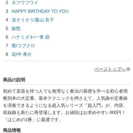
2
タフワフワイ
3
HAPPY BIRTHDAY TO YOU
4
涙そうそう/
森山 良子
5
旅愁
6
ハナミズキ/
一青 窈
7
蕾/
コブクロ
8
花/
中 孝介
ページトップへ
商品の説明
初めて楽器を持つ人でも無理なく奏法の基礎を学べる初心者用
教則本の大定番。基本テクニックを押さえて、人気曲や定番曲
を演奏できるようになる超人気シリーズ『超入門』が、内容、
収録曲も新たに再登場します。お値段はお求めやすい900円！
「はじめの1冊」に最適です。
商品情報