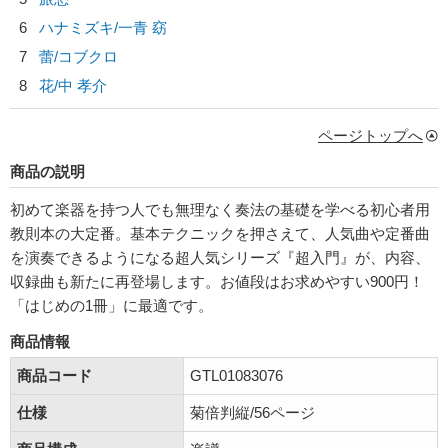
6
ハナミズキ/
一青 窈
7
蕾/
コブクロ
8
花/
中 孝介
ページトップへ
商品の説明
初めて楽器を持つ人でも無理なく奏法の基礎を学べる初心者用
教則本の大定番。基本テクニックを押さえて、人気曲や定番曲
を演奏できるようになる超人気シリーズ『超入門』が、内容、
収録曲も新たに再登場します。お値段はお求めやすい900円！
「はじめの1冊」に最適です。
商品情報
商品コード
GTL01083076
仕様
菊倍判縦/56ページ