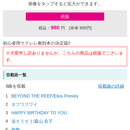
画像をタップすると拡大ができます。
絶版
990
税込：
円 [本体 900円]
初心者用ウクレレ教則本の決定版!!
※大変申し訳ありませんが、こちらの商品は絶版でございま
す。
収載曲一覧
8曲を収載
収載曲の詳細
1
BEYOND THE REEF/
Elvis Presley
2
タフワフワイ
3
HAPPY BIRTHDAY TO YOU
4
涙そうそう/
森山 良子
5
旅愁