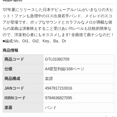
'07年夏にリリースした日本デビューアルバムがいきなりの大ヒ
ット！ファンも急増中のロス出身若手バンド、メイレイのスコ
アが登場です。ポップなサウンドとカラフルなメロが満載な彼
らの楽曲は演奏映えすること受けあい!!!レベルも比較的簡単な
ので、洋楽初心者にもオススメします! 全曲捨て曲ナシなのだ！
■編成:Vo、Gt1、Gt2、Key、Ba、Dr
商品情報
商品コード
GTL01082709
仕様
A4変型判縦/168ページ
商品構成
楽譜
JANコード
4947817210016
ISBNコード
9784636827095
楽器
バンド