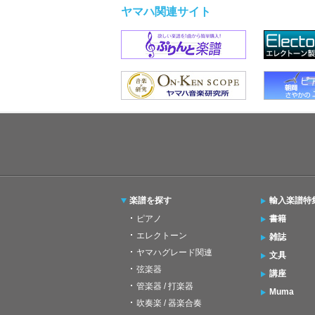
ヤマハ関連サイト
楽譜を探す
輸入楽譜特
ピアノ
書籍
エレクトーン
雑誌
ヤマハグレード関連
文具
弦楽器
講座
管楽器 / 打楽器
Muma
吹奏楽 / 器楽合奏