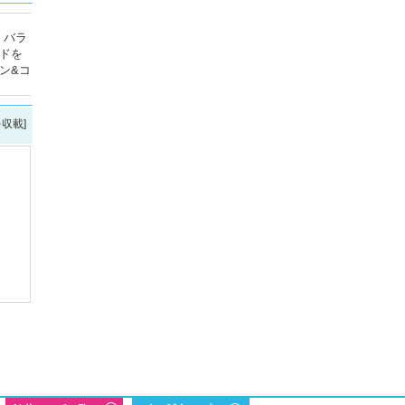
！バラ
ドを
ン&コ
を収載]