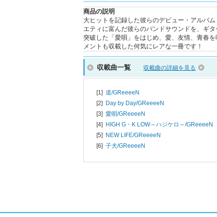
商品の説明
大ヒットを記録した彼らのデビュー・アルバム
エティに富んだ彼らのバンドサウンドを、ギタ
突破した「愛唄」をはじめ、愛、友情、青春を
メントも収載した何気にレアな一冊です！
収載曲一覧
収載曲の詳細を見る
[1]
道/
GReeeeN
[2]
Day by Day/
GReeeeN
[3]
愛唄/
GReeeeN
[4]
HIGH G・K LOW～ハジケロ～/
GReeeeN
[5]
NEW LIFE/
GReeeeN
[6]
子犬/
GReeeeN