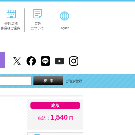
特約店様
広告
書店様ご案内
について
English
詳細検索
絶版
1,540
税込：
円