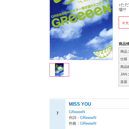
♪た
場!!!
※大
商品
商品
仕様
商品
JAN
楽器
MISS YOU
GReeeeN
7
作詞：
GReeeeN
作曲：
GReeeeN