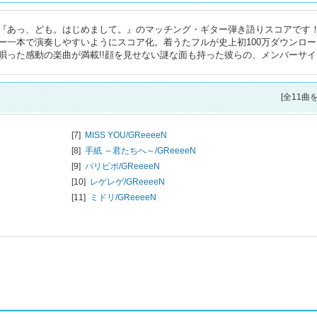
『あっ、ども。はじめまして。』のマッチング・ギター弾き語りスコアです
ー一本で演奏しやすいようにスコア化。着うたフルが史上初100万ダウンロー
唄った感動の楽曲が満載!!顔を見せない謎な面も持った彼らの、メンバーサイ
[全11曲
[7]
MISS YOU/
GReeeeN
[8]
手紙 ～君たちへ～/
GReeeeN
[9]
パリピポ/
GReeeeN
[10]
レゲレゲ/
GReeeeN
[11]
ミドリ/
GReeeeN