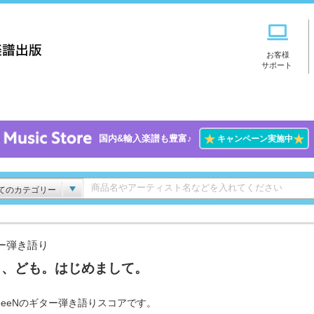
お客様
サポート
★
★
国内&輸入楽譜も豊富♪
キャンペーン実施中
てのカテゴリー
ー弾き語り
っ、ども。はじめまして。
eeeeNのギター弾き語りスコアです。