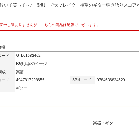
だ泣いて笑って～♪「愛唄」で大ブレイク！待望のギター弾き語りスコア
変申し訳ありませんが、こちらの商品は絶版でございます。
情報
コード
GTL01082462
B5判縦/80ページ
構成
楽譜
コード
4947817208655
ISBNコード
9784636824629
ギター
楽器：ギター