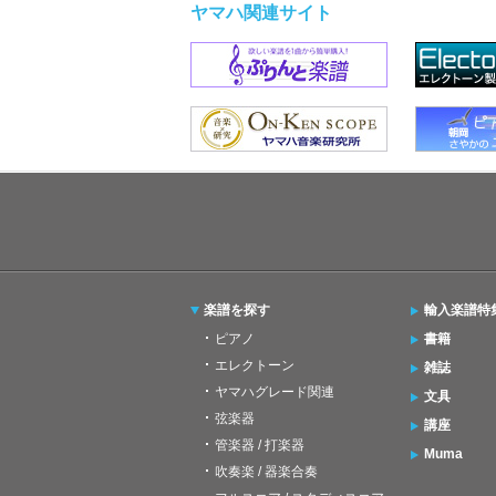
ヤマハ関連サイト
楽譜を探す
輸入楽譜特
ピアノ
書籍
エレクトーン
雑誌
ヤマハグレード関連
文具
弦楽器
講座
管楽器 / 打楽器
Muma
吹奏楽 / 器楽合奏