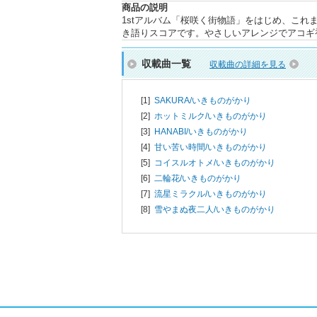
商品の説明
1stアルバム「桜咲く街物語」をはじめ、こ
き語りスコアです。やさしいアレンジでアコギ
収載曲一覧
収載曲の詳細を見る
[1]
SAKURA/
いきものがかり
[2]
ホットミルク/
いきものがかり
[3]
HANABI/
いきものがかり
[4]
甘い苦い時間/
いきものがかり
[5]
コイスルオトメ/
いきものがかり
[6]
二輪花/
いきものがかり
[7]
流星ミラクル/
いきものがかり
[8]
雪やまぬ夜二人/
いきものがかり