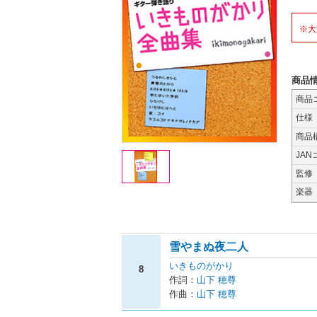
※大
商品
商品
仕様
商品
JAN
監修
楽器
雪やまぬ夜二人
いきものがかり
8
作詞：
山下 穂尊
作曲：
山下 穂尊