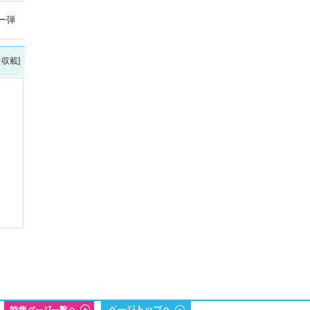
ー弾
を収載]