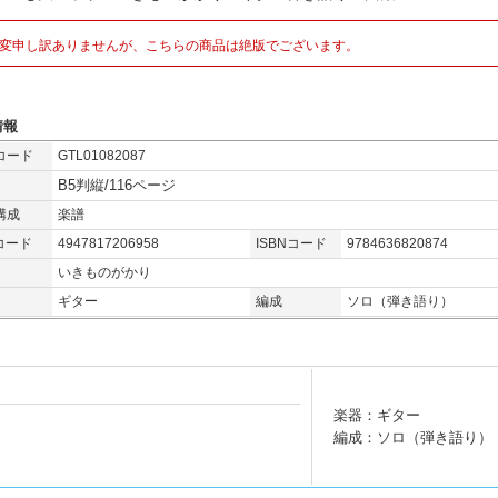
変申し訳ありませんが、こちらの商品は絶版でございます。
情報
コード
GTL01082087
B5判縦/116ページ
構成
楽譜
コード
4947817206958
ISBNコード
9784636820874
いきものがかり
ギター
編成
ソロ（弾き語り）
楽器：ギター
編成：ソロ（弾き語り）