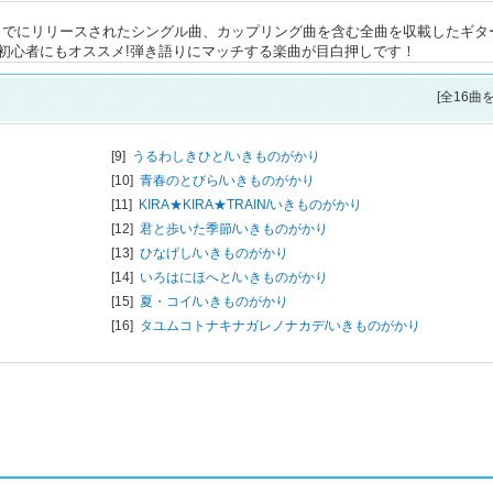
れまでにリリースされたシングル曲、カップリング曲を含む全曲を収載したギタ
初心者にもオススメ!弾き語りにマッチする楽曲が目白押しです！
[全16曲
[9]
うるわしきひと/
いきものがかり
[10]
青春のとびら/
いきものがかり
[11]
KIRA★KIRA★TRAIN/
いきものがかり
[12]
君と歩いた季節/
いきものがかり
[13]
ひなげし/
いきものがかり
[14]
いろはにほへと/
いきものがかり
[15]
夏・コイ/
いきものがかり
[16]
タユムコトナキナガレノナカデ/
いきものがかり