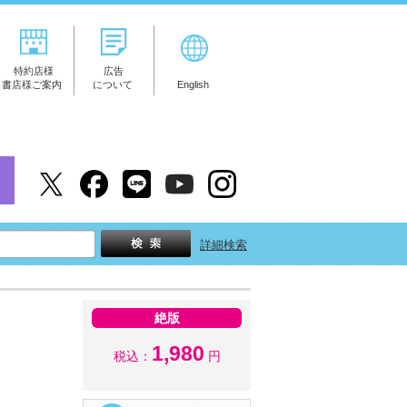
特約店様
広告
書店様ご案内
について
English
詳細検索
絶版
1,980
税込：
円