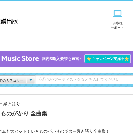
お客様
サポート
★
★
国内&輸入楽譜も豊富♪
キャンペーン実施中
てのカテゴリー
ー弾き語り
ものがかり 全曲集
バムも大ヒット！いきものがかりのギター弾き語り全曲集！