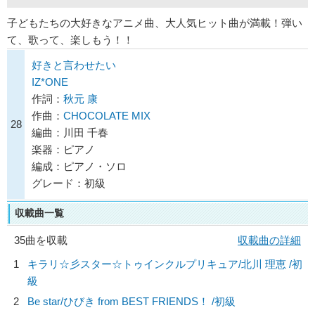
子どもたちの大好きなアニメ曲、大人気ヒット曲が満載！弾い
て、歌って、楽しもう！！
好きと言わせたい
IZ*ONE
作詞：
秋元 康
作曲：
CHOCOLATE MIX
28
編曲：川田 千春
楽器：ピアノ
編成：ピアノ・ソロ
グレード：初級
収載曲一覧
35曲を収載
収載曲の詳細
1
キラリ☆彡スター☆トゥインクルプリキュア/
北川 理恵
/初
級
2
Be star/
ひびき from BEST FRIENDS！
/初級