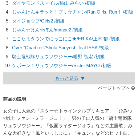
3
ダイヤモンドスマイル/
桃山 みらい
/初級
4
じゃんけんキラッと！プリ☆チャン/
Run Girls, Run！
/初級
5
ダイジョウブ/
Girls2
/初級
6
じゃん☆けん☆ぽん/
mirage2
/初級
7
ここたまタウンでにっこにこ★/
ERIKA/正木 郁
/初級
8
Over "Quartzer"/
Shuta Sueyoshi feat.ISSA
/初級
9
騎士竜戦隊リュウソウジャー/
幡野 智宏
/初級
10
ケボーン！リュウソウジャー/
Sister MAYO
/初級
もっと見る
ページトップへ
商品の説明
女の子に人気の「スター☆トゥインクルプリキュア」「ひみつ
×戦士 ファントミラージュ！」、男の子に人気の「騎士竜戦隊
リュウソウジャー」「仮面ライダージオウ」などの主題歌、み
んな大好きな「風といっしょに」「キュン」などのヒット曲、