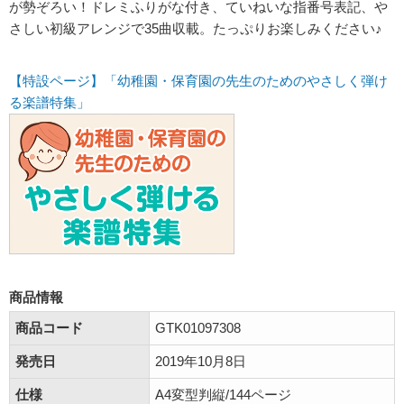
が勢ぞろい！ドレミふりがな付き、ていねいな指番号表記、や
さしい初級アレンジで35曲収載。たっぷりお楽しみください♪
【特設ページ】「幼稚園・保育園の先生のためのやさしく弾け
る楽譜特集」
商品情報
商品コード
GTK01097308
発売日
2019年10月8日
仕様
A4変型判縦/144ページ