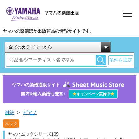
ヤマハの楽譜ほか出版商品の情報サイトです。
条件を追加
ヤマハの楽譜通販サイト
国内&輸入楽譜も豊富♪
★
★
キャンペーン実施中
雑誌
>
ピアノ
ムック
ヤマハムックシリーズ199