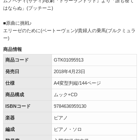
ムノペディ(サティ)/歌劇『トゥーランドット』より「誰も寝て
はならぬ」(プッチーニ)
■原曲に挑戦♪
エリーゼのために(ベートーヴェン)/貴婦人の乗馬(ブルクミュラ
ー)
商品情報
商品コード
GTK01095913
発売日
2018年4月23日
仕様
A4変型判縦/144ページ
商品構成
ムック+CD
ISBNコード
9784636959130
楽器
ピアノ
編成
ピアノ・ソロ