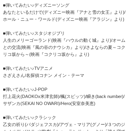
■弾いてみたい♪ディズニーソング
あなたといるだけで(ディズニー映画『アナと雪の女王』より)/
ホール・ニュー・ワールド(ディズニー映画『アラジン』より)
■弾いてみたい♪スタジオジブリ
人生のメリーゴーランド(映画『ハウルの動く城』より)/オーム
との交流(映画『風の谷のナウシカ』より)/さよならの夏～コク
リコ坂から～(映画『コクリコ坂から』より)
■弾いてみたい♪TVアニメ
さざえさん/名探偵コナン メイン・テーマ
■弾いてみたい♪J-POP
打上花火(DAOKOx米津玄師)/楓(スピッツ)/瞬き(back number)/
サザンカ(SEKAI NO OWARI)/Hero(安室奈美恵)
■弾いてみたい♪クラシック
乙女の祈り(バダジェフスカ)/アヴェ・マリア(グノー)/３つのジ