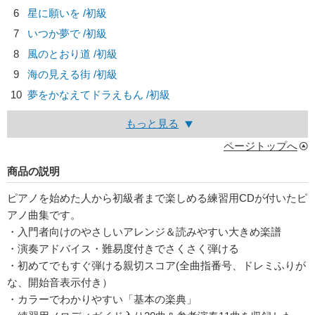
6
星に願いを /初級
7
いつか夢で /初級
8
風のとおり道 /初級
9
海の見える街 /初級
10
夢をかなえてドラえもん /初級
もっと見る
ページトップへ
商品の説明
ピアノを始めた人から初級者まで楽しめる練習用CDが付いたピ
アノ曲集です。
・入門者向けのやさしいアレンジ＆読みやすい大きめ楽譜
・演奏アドバイス・難易度付きでさくさく弾ける
・初めてでもすぐ弾ける親切スコア(全曲指番号、ドレミふりが
な、開始音表示付き）
・カラーでわかりやすい「基本の楽典」