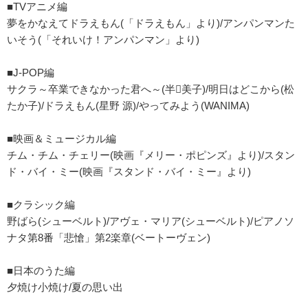
■TVアニメ編
夢をかなえてドラえもん(「ドラえもん」より)/アンパンマンた
いそう(「それいけ！アンパンマン」より)
■J-POP編
サクラ～卒業できなかった君へ～(半美子)/明日はどこから(松
たか子)/ドラえもん(星野 源)/やってみよう(WANIMA)
■映画＆ミュージカル編
チム・チム・チェリー(映画『メリー・ポピンズ』より)/スタン
ド・バイ・ミー(映画『スタンド・バイ・ミー』より)
■クラシック編
野ばら(シューベルト)/アヴェ・マリア(シューベルト)/ピアノソ
ナタ第8番「悲愴」第2楽章(ベートーヴェン)
■日本のうた編
夕焼け小焼け/夏の思い出