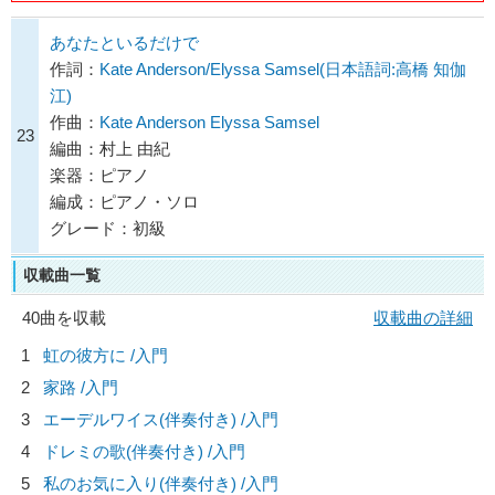
あなたといるだけで
作詞：
Kate Anderson/Elyssa Samsel(日本語詞:高橋 知伽
江)
作曲：
Kate Anderson Elyssa Samsel
23
編曲：村上 由紀
楽器：ピアノ
編成：ピアノ・ソロ
グレード：初級
収載曲一覧
40曲を収載
収載曲の詳細
1
虹の彼方に /入門
2
家路 /入門
3
エーデルワイス(伴奏付き) /入門
4
ドレミの歌(伴奏付き) /入門
5
私のお気に入り(伴奏付き) /入門