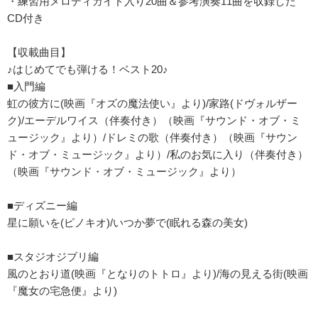
・練習用メロディガイド入り20曲＆参考演奏11曲を収録した
CD付き
【収載曲目】
♪はじめてでも弾ける！ベスト20♪
■入門編
虹の彼方に(映画『オズの魔法使い』より)/家路(ドヴォルザー
ク)/エーデルワイス（伴奏付き）（映画『サウンド・オブ・ミ
ュージック』より）/ドレミの歌（伴奏付き）（映画『サウン
ド・オブ・ミュージック』より）/私のお気に入り（伴奏付き）
（映画『サウンド・オブ・ミュージック』より）
■ディズニー編
星に願いを(ピノキオ)/いつか夢で(眠れる森の美女)
■スタジオジブリ編
風のとおり道(映画『となりのトトロ』より)/海の見える街(映画
『魔女の宅急便』より)