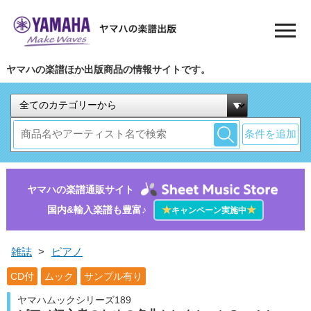
ヤマハの楽譜ほか出版商品の情報サイトです。
条件を追加
ヤマハの楽譜通販サイト
国内&輸入楽譜も豊富♪
★
★
キャンペーン実施中
雑誌
>
ピアノ
CD付
ムック
サンプル有り
ヤマハムックシリーズ189