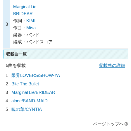
Marginal Lie
BRIDEAR
作詞：
KIMI
3
作曲：
Misa
楽器：バンド
編成：バンドスコア
収載曲一覧
5曲を収載
収載曲の詳細
1
限界LOVERS/
SHOW-YA
2
Bite The Bullet
3
Marginal Lie/
BRIDEAR
4
alone/
BAND-MAID
5
暁の華/
CYNTIA
ページトップへ