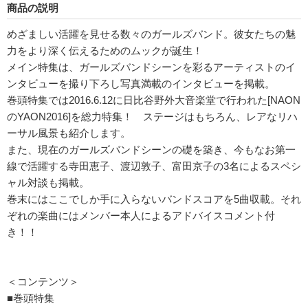
商品の説明
めざましい活躍を見せる数々のガールズバンド。彼女たちの魅
力をより深く伝えるためのムックが誕生！
メイン特集は、ガールズバンドシーンを彩るアーティストのイ
ンタビューを撮り下ろし写真満載のインタビューを掲載。
巻頭特集では2016.6.12に日比谷野外大音楽堂で行われた[NAON
のYAON2016]を総力特集！ ステージはもちろん、レアなリハ
ーサル風景も紹介します。
また、現在のガールズバンドシーンの礎を築き、今もなお第一
線で活躍する寺田恵子、渡辺敦子、富田京子の3名によるスペシ
ャル対談も掲載。
巻末にはここでしか手に入らないバンドスコアを5曲収載。それ
ぞれの楽曲にはメンバー本人によるアドバイスコメント付
き！！
＜コンテンツ＞
■巻頭特集