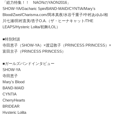
「総力特集！！ NAONのYAON2016」
SHOW-YA/Gacharic Spin/BAND-MAID/CYNTIA/Mary's
Blood/Zwei/Charisma.com/岡本真夜/水谷千重子/中村あゆみ/相
川七瀬/田村直美/杏子O.A.（ザ・ヒーナキャット/THE
LEAPS/Hysteric Lolita/初舞/LOL）
■特別対談
寺田恵子（SHOW-YA）×渡辺敦子（PRINCESS PRINCESS）×
富田京子（PRINCESS PRINCESS）
■ガールズバンドインタビュー
SHOW-YA
寺田恵子
Mary's Blood
BAND-MAID
CYNTIA
CherryHearts
BRIDEAR
Hysteric Lolita